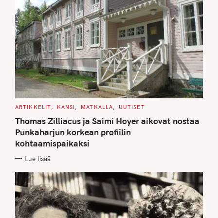
C
ARTIKKELIT
KANSI
MATKALLA
UUTISET
A
T
Thomas Zilliacus ja Saimi Hoyer aikovat nostaa
E
G
Punkaharjun korkean profiilin
O
kohtaamispaikaksi
R
I
E
Lue lisää
S