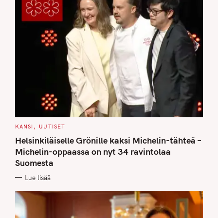
C
KANSI
UUTISET
A
T
Helsinkiläiselle Grönille kaksi Michelin-tähteä –
E
G
Michelin-oppaassa on nyt 34 ravintolaa
O
Suomesta
R
I
E
Lue lisää
S