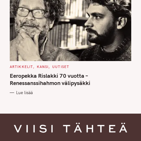
C
ARTIKKELIT
KANSI
UUTISET
A
T
Eeropekka Rislakki 70 vuotta –
E
G
Renessanssihahmon välipysäkki
O
R
Lue lisää
I
E
S