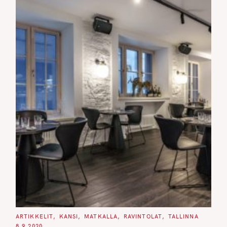
C
ARTIKKELIT
KANSI
MATKALLA
RAVINTOLAT
TALLINNA
A
8.9.2020