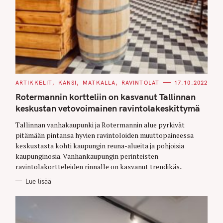
C
ARTIKKELIT
KANSI
MATKALLA
RAVINTOLAT
17.10.2022
A
T
Rotermannin kortteliin on kasvanut Tallinnan
E
G
keskustan vetovoimainen ravintolakeskittymä
O
R
Tallinnan vanhakaupunki ja Rotermannin alue pyrkivät
I
E
pitämään pintansa hyvien ravintoloiden muuttopaineessa
S
keskustasta kohti kaupungin reuna-alueita ja pohjoisia
kaupunginosia. Vanhankaupungin perinteisten
ravintolakortteleiden rinnalle on kasvanut trendikäs..
Lue lisää