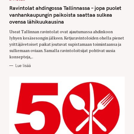
T
E
Ravintolat ahdingossa Tallinnassa – jopa puolet
G
O
vanhankaupungin paikoista saattaa sulkea
R
I
ovensa lähikuukausina
E
S
Useat Tallinnan ravintolat ovat ajautumassa ahdinkoon
lyhyen kesäsesongin jälkeen. Ketjuravintoloiden ohella pienet
yrittäjävetoiset paikat joutuvat supistamaan toimintaansa ja
sulkemaan oviaan. Samalla ravintoloitsijat pohtivat uusia
konsepteja,..
Lue lisää