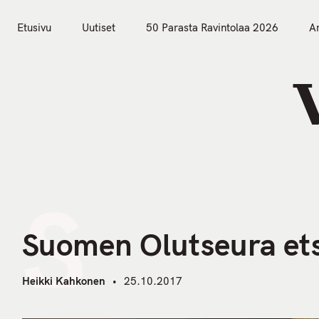
S
k
Etusivu
Uutiset
50 Parasta Ravintolaa 2026
Ar
i
Etusivu
Uutiset
p
t
o
c
o
n
t
S
e
n
Suomen Olutseura ets
t
Heikki Kahkonen
25.10.2017