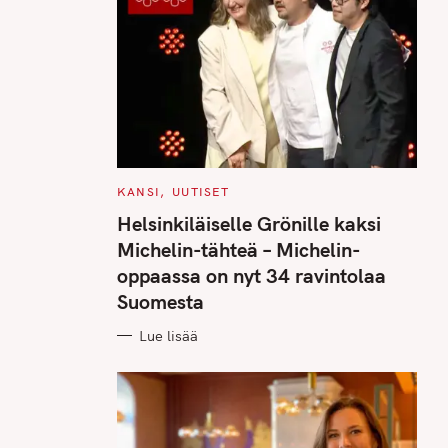
C
KANSI
UUTISET
A
T
Helsinkiläiselle Grönille kaksi
E
G
Michelin-tähteä – Michelin-
O
R
oppaassa on nyt 34 ravintolaa
I
E
Suomesta
S
Lue lisää