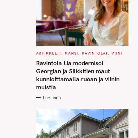
C
ARTIKKELIT
KANSI
RAVINTOLAT
VIINI
A
T
Ravintola Lia modernisoi
E
G
Georgian ja Silkkitien maut
O
R
kunnioittamalla ruoan ja viinin
I
E
muistia
S
Lue lisää