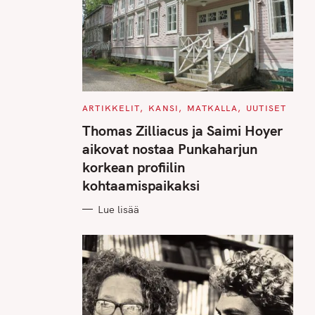
C
ARTIKKELIT
KANSI
MATKALLA
UUTISET
A
T
Thomas Zilliacus ja Saimi Hoyer
E
G
aikovat nostaa Punkaharjun
O
R
korkean profiilin
I
E
kohtaamispaikaksi
S
Lue lisää