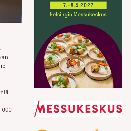
.
van
sio
eniä
0 000