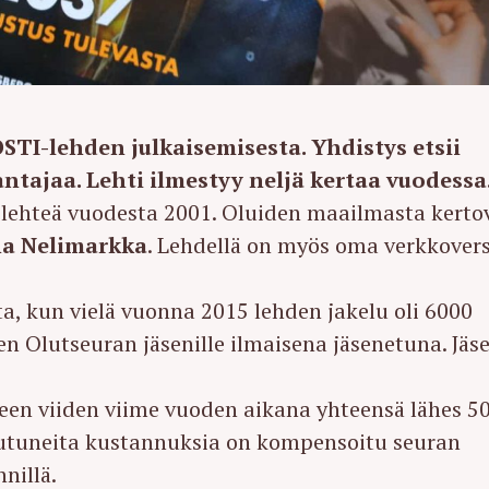
TI-lehden julkaisemisesta. Yhdistys etsii
ntajaa. Lehti ilmestyy neljä kertaa vuodessa
-lehteä vuodesta 2001. Oluiden maailmasta kerto
a Nelimarkka
. Lehdellä on myös oma verkkover
a, kun vielä vuonna 2015 lehden jakelu oli 6000
en Olutseuran jäsenille ilmaisena jäsenetuna. Jäs
een viiden viime vuoden aikana yhteensä lähes 5
eutuneita kustannuksia on kompensoitu seuran
nillä.