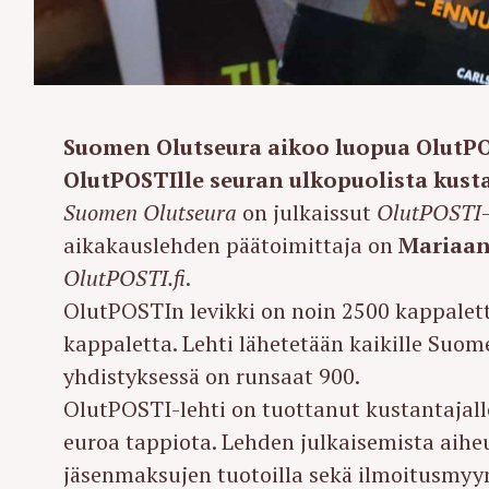
Suomen Olutseura aikoo luopua OlutPOS
OlutPOSTIlle seuran ulkopuolista kusta
Suomen Olutseura
on julkaissut
OlutPOSTI
aikakauslehden päätoimittaja on
Mariaan
OlutPOSTI.fi
.
OlutPOSTIn levikki on noin 2500 kappalett
kappaletta. Lehti lähetetään kaikille Suom
yhdistyksessä on runsaat 900.
OlutPOSTI-lehti on tuottanut kustantajall
euroa tappiota. Lehden julkaisemista aih
jäsenmaksujen tuotoilla sekä ilmoitusmyyn