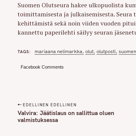
Suomen Olutseura hakee ulkopuolista kump
toimittamisesta ja julkaisemisesta. Seura
kehittämistä sekä noin viiden vuoden pitui
kannettu paperilehti säilyy seuran jäsenet
mariaana nelimarkka
olut
olutposti
suomen
TAGS
Facebook Comments
P
EDELLINEN EDELLINEN
o
Valvira: Jäätislaus on sallittua oluen
valmistuksessa
s
t