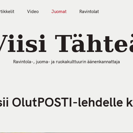
tikkelit
Video
Juomat
Ravintolat
50 Parasta Ravintolaa 2026
Artikkelit
Video
Viisi Tähte
Ravintola-, juoma- ja ruokakulttuurin äänenkannattaja
ii OlutPOSTI-lehdelle 