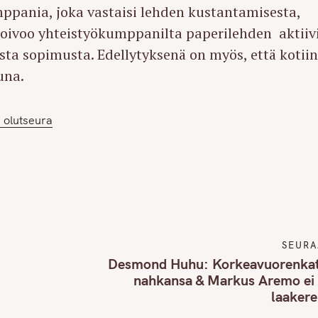
pania, joka vastaisi lehden kustantamisesta,
 toivoo yhteistyökumppanilta paperilehden aktiiv
sta sopimusta. Edellytyksenä on myös, että kotii
una.
 olutseura
SEURA
Desmond Huhu: Korkeavuorenkat
nahkansa & Markus Aremo ei 
laakere