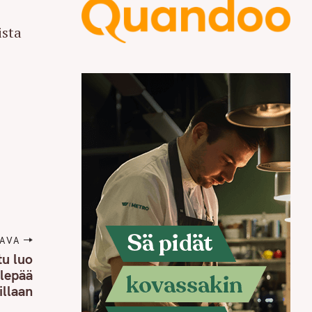
ista
n
AVA
u luo
lepää
illaan