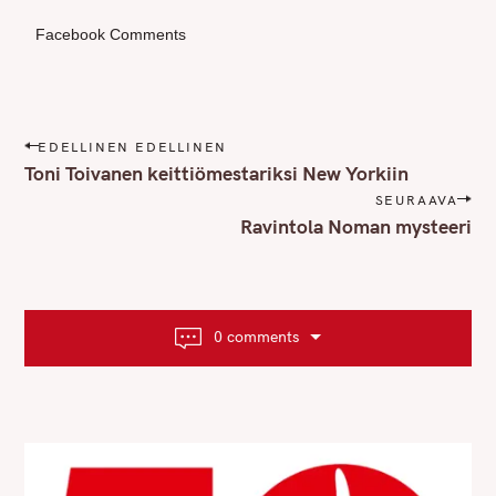
Facebook Comments
P
EDELLINEN EDELLINEN
o
Toni Toivanen keittiömestariksi New Yorkiin
s
SEURAAVA
t
Ravintola Noman mysteeri
n
a
v
i
0 comments
g
a
t
i
o
n