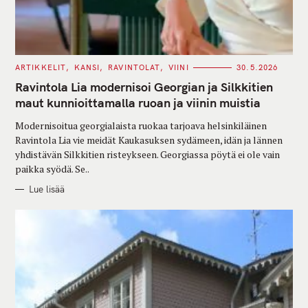
C
ARTIKKELIT
KANSI
RAVINTOLAT
VIINI
30.5.2026
A
T
Ravintola Lia modernisoi Georgian ja Silkkitien
E
G
maut kunnioittamalla ruoan ja viinin muistia
O
R
Modernisoitua georgialaista ruokaa tarjoava helsinkiläinen
I
E
Ravintola Lia vie meidät Kaukasuksen sydämeen, idän ja lännen
S
yhdistävän Silkkitien risteykseen. Georgiassa pöytä ei ole vain
paikka syödä. Se..
Lue lisää