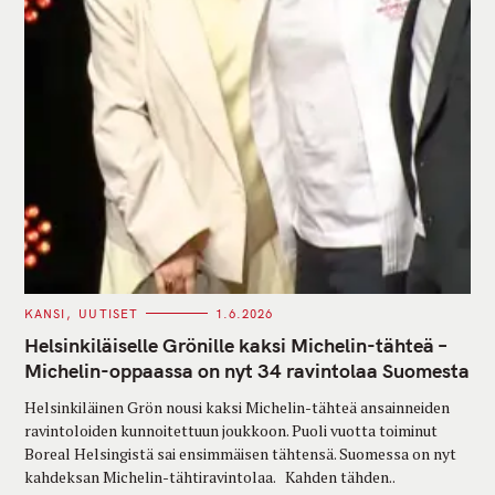
C
KANSI
UUTISET
1.6.2026
A
T
Helsinkiläiselle Grönille kaksi Michelin-tähteä –
E
G
Michelin-oppaassa on nyt 34 ravintolaa Suomesta
O
R
Helsinkiläinen Grön nousi kaksi Michelin-tähteä ansainneiden
I
E
ravintoloiden kunnoitettuun joukkoon. Puoli vuotta toiminut
S
Boreal Helsingistä sai ensimmäisen tähtensä. Suomessa on nyt
kahdeksan Michelin-tähtiravintolaa. Kahden tähden..