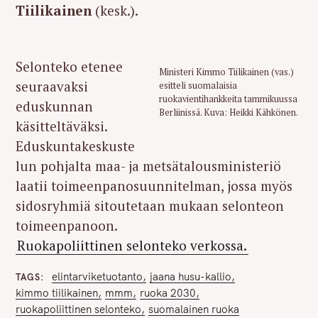
Tiilikainen
(kesk.).
Selonteko etenee
Ministeri Kimmo Tiilikainen (vas.)
seuraavaksi
esitteli suomalaisia
ruokavientihankkeita tammikuussa
eduskunnan
Berliinissä. Kuva: Heikki Kähkönen.
käsitteltäväksi.
Eduskuntakeskuste
lun pohjalta maa- ja metsätalousministeriö
laatii toimeenpanosuunnitelman, jossa myös
sidosryhmiä sitoutetaan mukaan selonteon
toimeenpanoon.
Ruokapoliittinen selonteko verkossa.
elintarviketuotanto
jaana husu-kallio
TAGS
kimmo tiilikainen
mmm
ruoka 2030
ruokapoliittinen selonteko
suomalainen ruoka