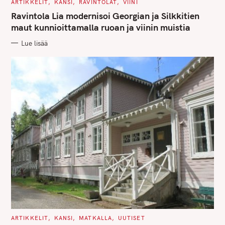
C
ARTIKKELIT
KANSI
RAVINTOLAT
VIINI
A
T
Ravintola Lia modernisoi Georgian ja Silkkitien
E
G
maut kunnioittamalla ruoan ja viinin muistia
O
R
Lue lisää
I
E
S
C
ARTIKKELIT
KANSI
MATKALLA
UUTISET
A