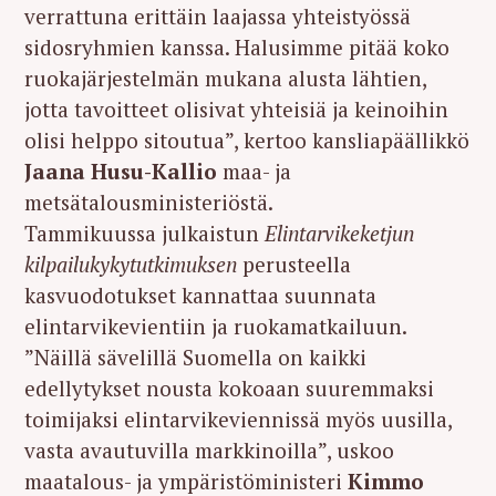
verrattuna erittäin laajassa yhteistyössä
sidosryhmien kanssa. Halusimme pitää koko
ruokajärjestelmän mukana alusta lähtien,
jotta tavoitteet olisivat yhteisiä ja keinoihin
olisi helppo sitoutua”, kertoo kansliapäällikkö
Jaana Husu-Kallio
maa- ja
metsätalousministeriöstä.
Tammikuussa julkaistun
Elintarvikeketjun
kilpailukykytutkimuksen
perusteella
kasvuodotukset kannattaa suunnata
elintarvikevientiin ja ruokamatkailuun.
”Näillä sävelillä Suomella on kaikki
edellytykset nousta kokoaan suuremmaksi
toimijaksi elintarvikeviennissä myös uusilla,
vasta avautuvilla markkinoilla”, uskoo
maatalous- ja ympäristöministeri
Kimmo