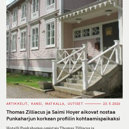
C
ARTIKKELIT
KANSI
MATKALLA
UUTISET
23.5.2026
A
T
Thomas Zilliacus ja Saimi Hoyer aikovat nostaa
E
G
Punkaharjun korkean profiilin kohtaamispaikaksi
O
R
Hotelli Punkaharjun omistaja Thomas Zilliacus ja
I