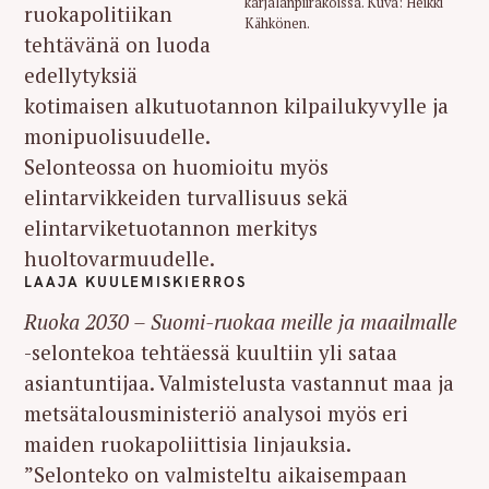
karjalanpiirakoissa. Kuva: Heikki
ruokapolitiikan
Kähkönen.
tehtävänä on luoda
edellytyksiä
kotimaisen alkutuotannon kilpailukyvylle ja
monipuolisuudelle.
Selonteossa on huomioitu myös
elintarvikkeiden turvallisuus sekä
elintarviketuotannon merkitys
huoltovarmuudelle.
LAAJA KUULEMISKIERROS
Ruoka 2030 – Suomi-ruokaa meille ja maailmalle
-selontekoa tehtäessä kuultiin yli sataa
asiantuntijaa. Valmistelusta vastannut maa ja
metsätalousministeriö analysoi myös eri
maiden ruokapoliittisia linjauksia.
”Selonteko on valmisteltu aikaisempaan