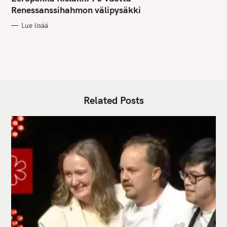
E
G
Renessanssihahmon välipysäkki
O
R
Lue lisää
I
E
S
Related Posts