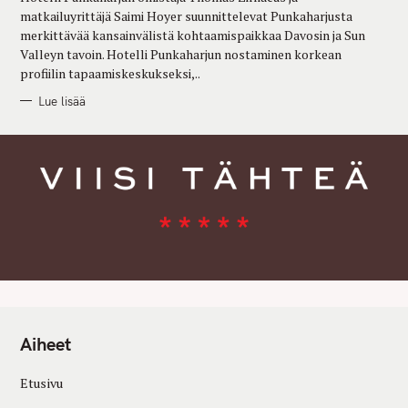
E
matkailuyrittäjä Saimi Hoyer suunnittelevat Punkaharjusta
S
merkittävää kansainvälistä kohtaamispaikkaa Davosin ja Sun
Valleyn tavoin. Hotelli Punkaharjun nostaminen korkean
profiilin tapaamiskeskukseksi,..
Lue lisää
Aiheet
Etusivu