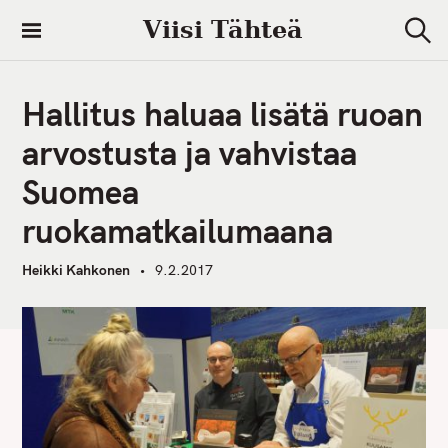
S
Viisi Tähteä
k
S
i
e
a
p
r
Hallitus haluaa lisätä ruoan
t
c
h
o
arvostusta ja vahvistaa
c
Suomea
o
n
ruokamatkailumaana
t
e
Heikki Kahkonen
9.2.2017
n
t