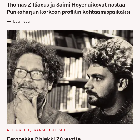
T
Thomas Zilliacus ja Saimi Hoyer aikovat nostaa
E
G
Punkaharjun korkean profiilin kohtaamispaikaksi
O
R
Lue lisää
I
E
S
C
ARTIKKELIT
KANSI
UUTISET
A
T
Eeropekka Rislakki 70 vuotta –