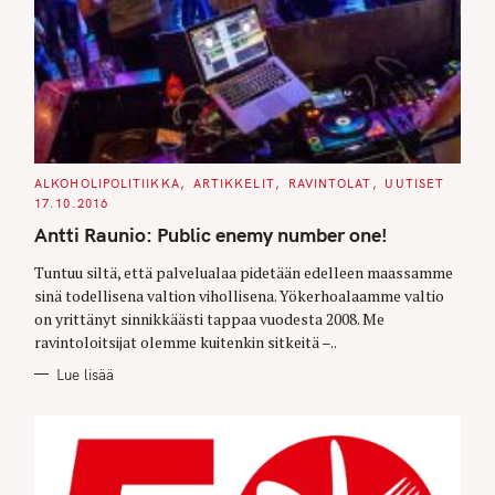
C
ALKOHOLIPOLITIIKKA
ARTIKKELIT
RAVINTOLAT
UUTISET
A
17.10.2016
T
E
Antti Raunio: Public enemy number one!
G
O
R
Tuntuu siltä, että palvelualaa pidetään edelleen maassamme
I
E
sinä todellisena valtion vihollisena. Yökerhoalaamme valtio
S
on yrittänyt sinnikkäästi tappaa vuodesta 2008. Me
ravintoloitsijat olemme kuitenkin sitkeitä –..
Lue lisää