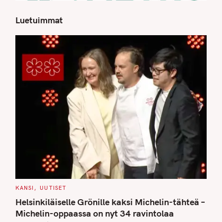
Luetuimmat
S
e
a
r
c
h
f
o
r
:
C
KANSI
UUTISET
A
T
Helsinkiläiselle Grönille kaksi Michelin-tähteä –
E
G
Michelin-oppaassa on nyt 34 ravintolaa
O