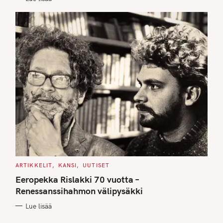
C
ARTIKKELIT
KANSI
UUTISET
A
T
Eeropekka Rislakki 70 vuotta –
E
G
Renessanssihahmon välipysäkki
O
R
Lue lisää
I
E
S