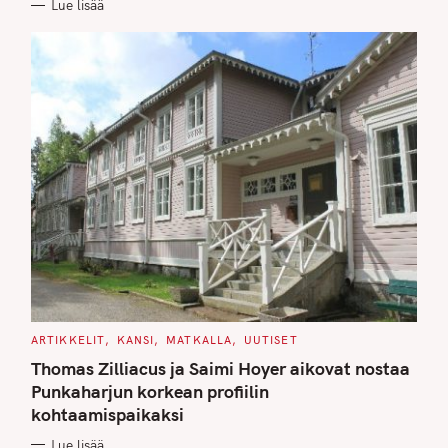
Lue lisää
I
E
S
C
ARTIKKELIT
KANSI
MATKALLA
UUTISET
A
T
Thomas Zilliacus ja Saimi Hoyer aikovat nostaa
E
G
Punkaharjun korkean profiilin
O
kohtaamispaikaksi
R
I
E
Lue lisää
S