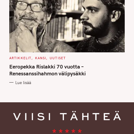
C
ARTIKKELIT
KANSI
UUTISET
A
T
Eeropekka Rislakki 70 vuotta –
E
G
Renessanssihahmon välipysäkki
O
R
Lue lisää
I
E
S