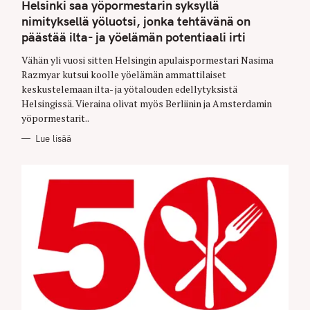
T
Helsinki saa yöpormestarin syksyllä
E
G
nimityksellä yöluotsi, jonka tehtävänä on
O
päästää ilta- ja yöelämän potentiaali irti
R
I
E
Vähän yli vuosi sitten Helsingin apulaispormestari Nasima
S
Razmyar kutsui koolle yöelämän ammattilaiset
keskustelemaan ilta- ja yötalouden edellytyksistä
Helsingissä. Vieraina olivat myös Berliinin ja Amsterdamin
yöpormestarit..
Lue lisää