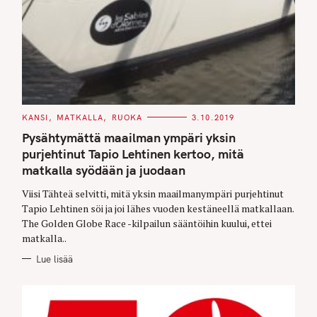
C
KANSI
MATKALLA
RUOKA
3.10.2019
A
T
Pysähtymättä maailman ympäri yksin
E
G
purjehtinut Tapio Lehtinen kertoo, mitä
O
matkalla syödään ja juodaan
R
I
E
Viisi Tähteä selvitti, mitä yksin maailmanympäri purjehtinut
S
Tapio Lehtinen söi ja joi lähes vuoden kestäneellä matkallaan.
The Golden Globe Race -kilpailun sääntöihin kuului, ettei
matkalla..
Lue lisää