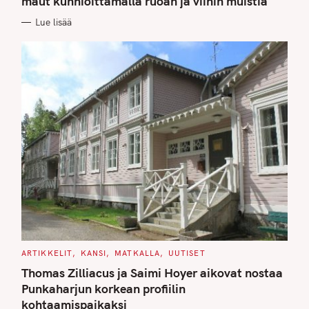
maut kunnioittamalla ruoan ja viinin muistia
O
R
Lue lisää
I
E
S
C
ARTIKKELIT
KANSI
MATKALLA
UUTISET
A
T
Thomas Zilliacus ja Saimi Hoyer aikovat nostaa
E
G
Punkaharjun korkean profiilin
O
kohtaamispaikaksi
R