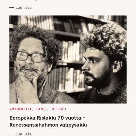
I
E
Lue lisää
S
C
ARTIKKELIT
KANSI
UUTISET
A
T
Eeropekka Rislakki 70 vuotta –
E
G
Renessanssihahmon välipysäkki
O
R
Lue lisää
I