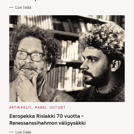
I
E
Lue lisää
S
C
ARTIKKELIT
KANSI
UUTISET
A
T
Eeropekka Rislakki 70 vuotta –
E
G
Renessanssihahmon välipysäkki
O
R
Lue lisää
I