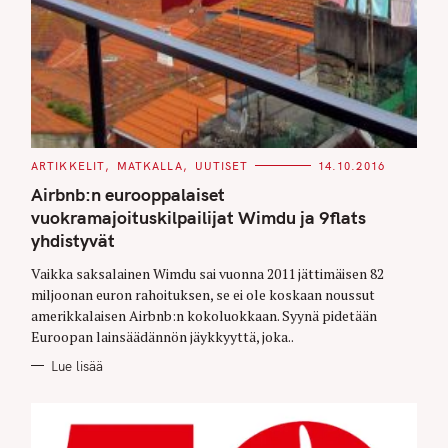
C
ARTIKKELIT
MATKALLA
UUTISET
14.10.2016
A
T
Airbnb:n eurooppalaiset
E
G
vuokramajoituskilpailijat Wimdu ja 9flats
O
yhdistyvät
R
I
E
Vaikka saksalainen Wimdu sai vuonna 2011 jättimäisen 82
S
miljoonan euron rahoituksen, se ei ole koskaan noussut
amerikkalaisen Airbnb:n kokoluokkaan. Syynä pidetään
Euroopan lainsäädännön jäykkyyttä, joka..
Lue lisää