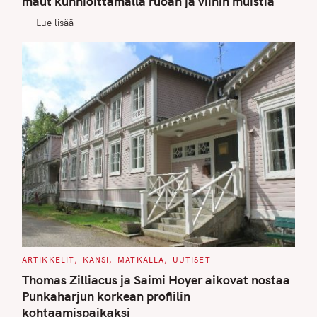
maut kunnioittamalla ruoan ja viinin muistia
O
R
Lue lisää
I
E
S
C
ARTIKKELIT
KANSI
MATKALLA
UUTISET
A
T
Thomas Zilliacus ja Saimi Hoyer aikovat nostaa
E
G
Punkaharjun korkean profiilin
O
kohtaamispaikaksi
R