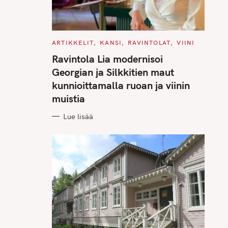
C
ARTIKKELIT
KANSI
RAVINTOLAT
VIINI
A
T
Ravintola Lia modernisoi
E
G
Georgian ja Silkkitien maut
O
R
kunnioittamalla ruoan ja viinin
I
E
muistia
S
Lue lisää