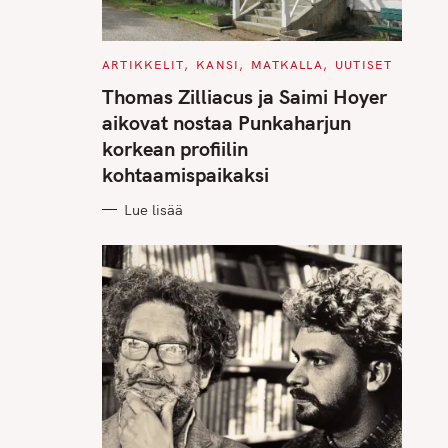
C
ARTIKKELIT
KANSI
MATKALLA
UUTISET
A
T
Thomas Zilliacus ja Saimi Hoyer
E
G
aikovat nostaa Punkaharjun
O
R
korkean profiilin
I
E
kohtaamispaikaksi
S
Lue lisää