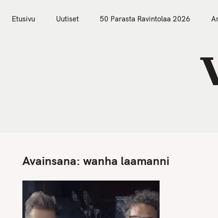
S
Etusivu
Uutiset
k
Etusivu
Uutiset
50 Parasta Ravintolaa 2026
Ar
i
p
t
o
c
o
n
t
e
n
Avainsana:
wanha laamanni
t