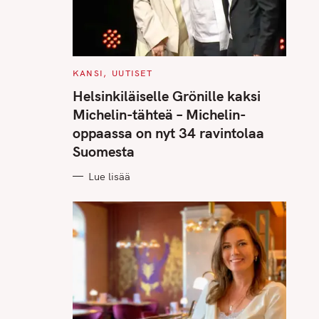
C
KANSI
UUTISET
A
T
Helsinkiläiselle Grönille kaksi
E
G
Michelin-tähteä – Michelin-
O
R
oppaassa on nyt 34 ravintolaa
I
E
Suomesta
S
Lue lisää