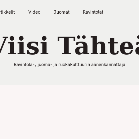
50 Parasta Ravintolaa 2026
Artikkelit
Video
tikkelit
Video
Juomat
Ravintolat
Viisi Tähte
Ravintola-, juoma- ja ruokakulttuurin äänenkannattaja