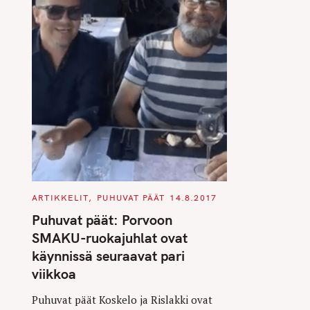
C
ARTIKKELIT
PUHUVAT PÄÄT
14.8.2017
A
T
Puhuvat päät: Porvoon
E
G
SMAKU-ruokajuhlat ovat
O
R
käynnissä seuraavat pari
I
E
viikkoa
S
Puhuvat päät Koskelo ja Rislakki ovat