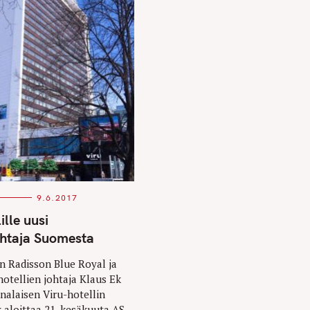
9.6.2017
ille uusi
ohtaja Suomesta
en Radisson Blue Royal ja
hotellien johtaja Klaus Ek
innalaisen Viru-hotellin
k aloittaa 21. kesäkuuta AS