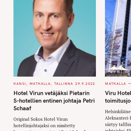
C
C
KANSI
MATKALLA
TALLINNA
29.9.2022
MATKALLA
A
A
T
T
Hotel Virun vetäjäksi Pietarin
Viru Hotel
E
E
G
G
S-hotellien entinen johtaja Petri
toimitusj
O
O
R
R
Schaaf
I
I
Helsinkiläis
E
E
Aleksanteri-
S
S
Original Sokos Hotel Virun
siirtyy talll
hotellinjohtajaksi on nimitetty
johtajaksi. E