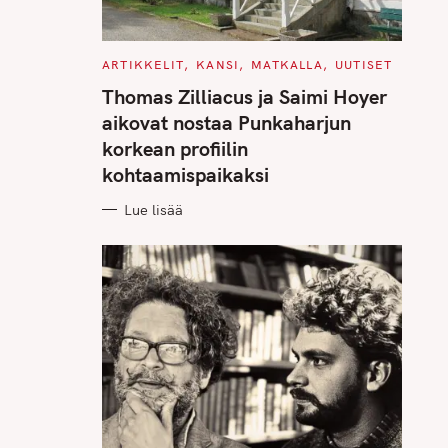
C
ARTIKKELIT
KANSI
MATKALLA
UUTISET
A
T
Thomas Zilliacus ja Saimi Hoyer
E
G
aikovat nostaa Punkaharjun
O
R
korkean profiilin
I
E
kohtaamispaikaksi
S
Lue lisää