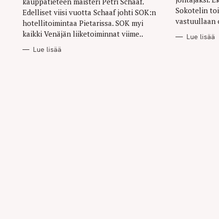
kauppatieteen maisteri Petri Schaaf.
Sokotelin to
Edelliset viisi vuotta Schaaf johti SOK:n
vastuullaan 
hotellitoimintaa Pietarissa. SOK myi
kaikki Venäjän liiketoiminnat viime..
Lue lisää
Lue lisää