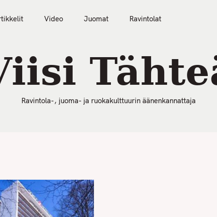
50 Parasta Ravintolaa 2026
Artikkelit
Video
tikkelit
Video
Juomat
Ravintolat
Viisi Tähte
Ravintola-, juoma- ja ruokakulttuurin äänenkannattaja