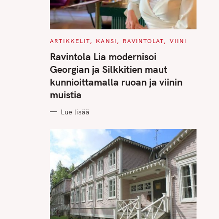
C
ARTIKKELIT
KANSI
RAVINTOLAT
VIINI
A
T
Ravintola Lia modernisoi
E
G
Georgian ja Silkkitien maut
O
R
kunnioittamalla ruoan ja viinin
I
E
muistia
S
Lue lisää