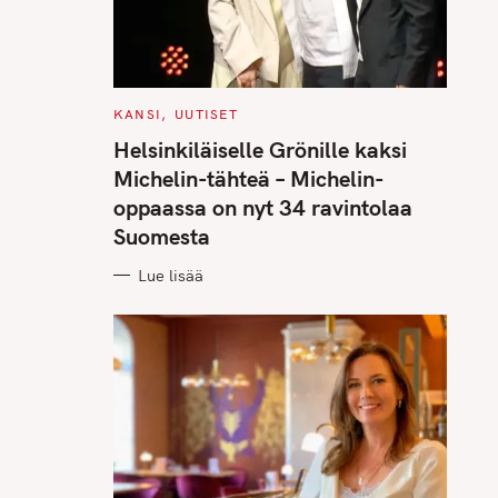
C
KANSI
UUTISET
A
T
Helsinkiläiselle Grönille kaksi
E
G
Michelin-tähteä – Michelin-
O
R
oppaassa on nyt 34 ravintolaa
I
E
Suomesta
S
Lue lisää