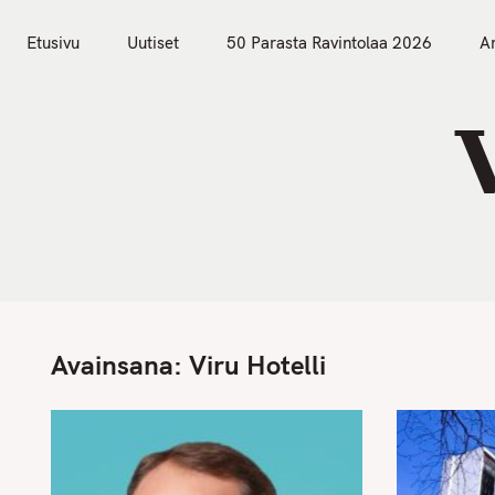
S
Etusivu
Uutiset
k
Etusivu
Uutiset
50 Parasta Ravintolaa 2026
Ar
i
p
t
o
c
o
n
t
e
n
Avainsana:
Viru Hotelli
t