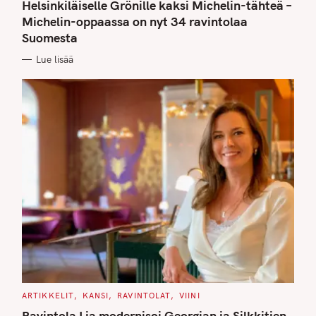
T
Helsinkiläiselle Grönille kaksi Michelin-tähteä –
E
G
Michelin-oppaassa on nyt 34 ravintolaa
O
Suomesta
R
I
E
Lue lisää
S
C
ARTIKKELIT
KANSI
RAVINTOLAT
VIINI
A
T
Ravintola Lia modernisoi Georgian ja Silkkitien