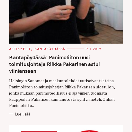
C
ARTIKKELIT
KANTAPÖYDÄSSÄ
9.1.2019
A
T
Kantapöydässä: Panimoliiton uusi
E
G
toimitusjohtaja Riikka Pakarinen astui
O
viiniansaan
R
I
E
Helsingin Sanomat ja maakuntalehdet uutisoivat tiistaina
S
Panimoliiton toimitusjohtajan Riikka Pakarisen ulostulon,
jonka mukaan panimoteollisuus ei aja viinien tuomista
kauppoihin. Pakarisen kannanotosta syntyi meteli. Onhan
Panimoliitto..
Lue lisää