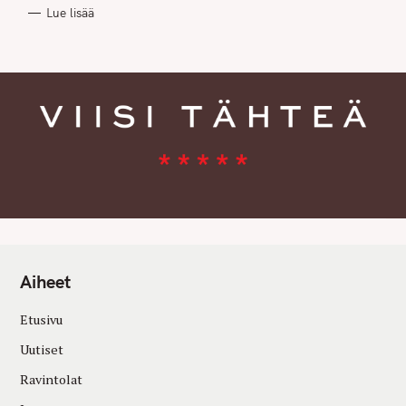
R
Lue lisää
I
E
S
Aiheet
Etusivu
Uutiset
Ravintolat