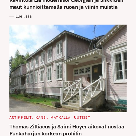
E
G
maut kunnioittamalla ruoan ja viinin muistia
O
R
Lue lisää
I
E
S
C
ARTIKKELIT
KANSI
MATKALLA
UUTISET
A
T
Thomas Zilliacus ja Saimi Hoyer aikovat nostaa
E
G
Punkaharjun korkean profiilin
O