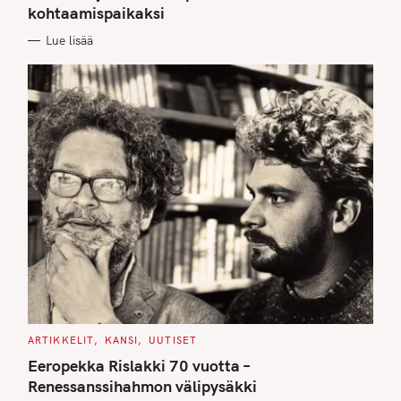
kohtaamispaikaksi
R
I
E
Lue lisää
S
C
ARTIKKELIT
KANSI
UUTISET
A
T
Eeropekka Rislakki 70 vuotta –
E
G
Renessanssihahmon välipysäkki
O