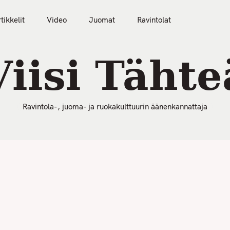
50 Parasta Ravintolaa 2026
Artikkelit
Video
tikkelit
Video
Juomat
Ravintolat
Viisi Tähte
Ravintola-, juoma- ja ruokakulttuurin äänenkannattaja