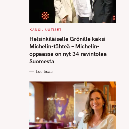
C
KANSI
UUTISET
A
T
Helsinkiläiselle Grönille kaksi
E
G
Michelin-tähteä – Michelin-
O
R
oppaassa on nyt 34 ravintolaa
I
E
Suomesta
S
Lue lisää