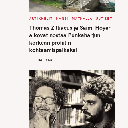
C
ARTIKKELIT
KANSI
MATKALLA
UUTISET
A
T
Thomas Zilliacus ja Saimi Hoyer
E
G
aikovat nostaa Punkaharjun
O
R
korkean profiilin
I
E
kohtaamispaikaksi
S
Lue lisää