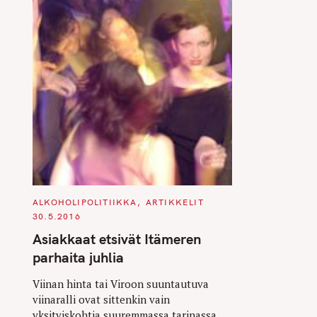
C
ALKOHOLIPOLITIIKKA
ARTIKKELIT
A
30.5.2016
T
E
Asiakkaat etsivät Itämeren
G
O
parhaita juhlia
R
I
E
Viinan hinta tai Viroon suuntautuva
S
viinaralli ovat sittenkin vain
yksityiskohtia suuremmassa tarinassa.