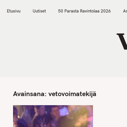
S
Etusivu
Uutiset
k
Etusivu
Uutiset
50 Parasta Ravintolaa 2026
Ar
i
p
t
o
c
o
n
t
e
n
Avainsana:
vetovoimatekijä
t