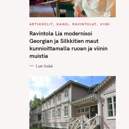
C
ARTIKKELIT
KANSI
RAVINTOLAT
VIINI
A
T
Ravintola Lia modernisoi
E
G
Georgian ja Silkkitien maut
O
R
kunnioittamalla ruoan ja viinin
I
E
muistia
S
Lue lisää