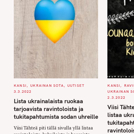
C
C
KANSI
UKRAINAN SOTA
UUTISET
KANSI
RAV
A
A
3.3.2022
UKRAINAN S
T
T
E
E
2.3.2022
Lista ukrainalaista ruokaa
G
G
O
O
Viisi Täht
tarjoavista ravintoloista ja
R
R
I
I
listaa ukr
tukitapahtumista sodan uhreille
E
E
S
S
tukitapah
Viisi Tähteä piti tällä sivulla yllä listaa
ravintoloi