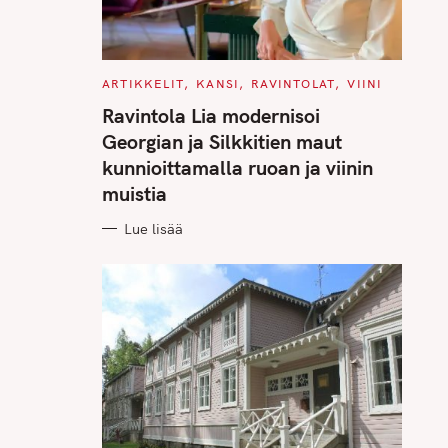
C
ARTIKKELIT
KANSI
RAVINTOLAT
VIINI
A
T
Ravintola Lia modernisoi
E
G
Georgian ja Silkkitien maut
O
R
kunnioittamalla ruoan ja viinin
I
E
muistia
S
Lue lisää