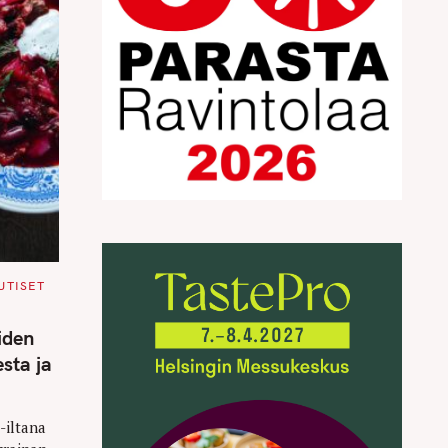
UTISET
iden
sta ja
-iltana