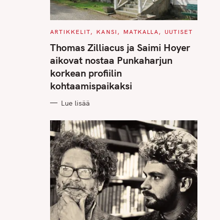
C
ARTIKKELIT
KANSI
MATKALLA
UUTISET
A
T
Thomas Zilliacus ja Saimi Hoyer
E
G
aikovat nostaa Punkaharjun
O
R
korkean profiilin
I
E
kohtaamispaikaksi
S
Lue lisää