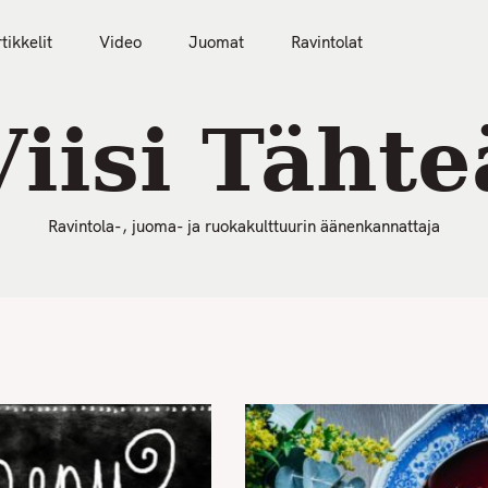
50 Parasta Ravintolaa 2026
Artikkelit
Video
tikkelit
Video
Juomat
Ravintolat
Viisi Tähte
Ravintola-, juoma- ja ruokakulttuurin äänenkannattaja