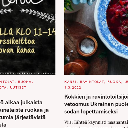
C
INTOLAT
RUOKA
KANSI
RAVINTOLAT
RUOKA
U
A
OTA
UUTISET
1.3.2022
T
E
Kokkien ja ravintoloitsijo
G
O
eä alkaa julkaista
vetoomus Ukrainan puole
R
I
ainalaista ruokaa ja
sodan lopettamiseksi
E
S
tumia järjestävistä
Viisi Tähteä käynnisti maanantai
sta