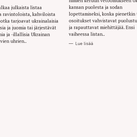
nimien keruun vetoomukseen U
kansan puolesta ja sodan
alkaa julkaista listaa
lopettamiseksi, koska pienetkin
 ravintoloista, kahviloista
osoitukset vahvistavat puolust
 jotka tarjoavat ukrainalaisia
ja rapauttavat miehittäjää. Ensi
ia ja juomia tai järjestävät
vaiheessa listan..
a ja -illallisia Ukrainan
vien uhrien..
Lue lisää