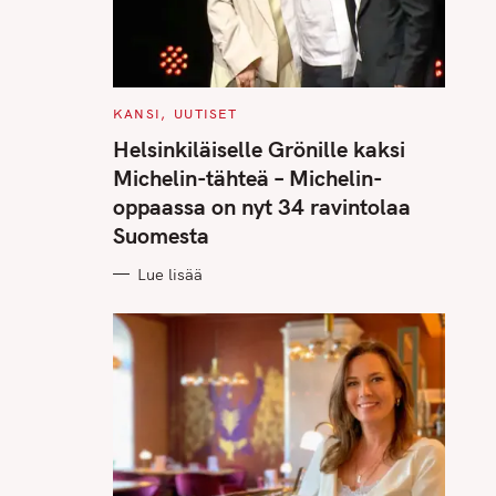
C
KANSI
UUTISET
A
T
Helsinkiläiselle Grönille kaksi
E
G
Michelin-tähteä – Michelin-
O
R
oppaassa on nyt 34 ravintolaa
I
E
Suomesta
S
Lue lisää