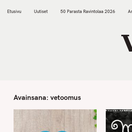
S
Etusivu
Uutiset
k
Etusivu
Uutiset
50 Parasta Ravintolaa 2026
Ar
i
p
t
o
c
o
n
t
e
n
Avainsana:
vetoomus
t