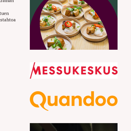
krainan
 tuen
ustahtoa