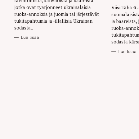
ravintoloista, kahviloista ja baareista,
jotka ovat tyarjonneet ukrainalaisia
Viisi Tähteä 
ruoka-annoksia ja juomia tai järjestävät
suomalaisista
tukitapahtumia ja -illallisia Ukrainan
ja baareista,
sodasta..
ruoka-annoks
tukitapahtumi
Lue lisää
sodasta kärsi
Lue lisää