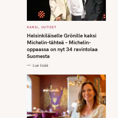
C
KANSI
UUTISET
A
T
Helsinkiläiselle Grönille kaksi
E
G
Michelin-tähteä – Michelin-
O
R
oppaassa on nyt 34 ravintolaa
I
E
Suomesta
S
Lue lisää