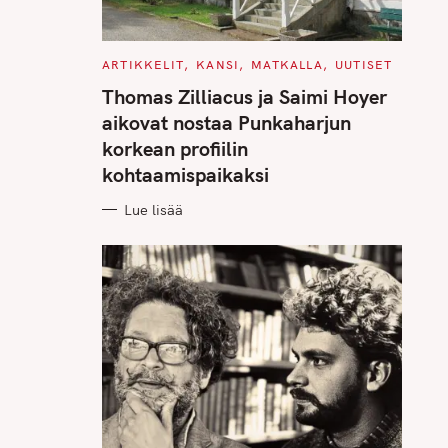
C
ARTIKKELIT
KANSI
MATKALLA
UUTISET
A
T
Thomas Zilliacus ja Saimi Hoyer
E
G
aikovat nostaa Punkaharjun
O
R
korkean profiilin
I
E
kohtaamispaikaksi
S
Lue lisää