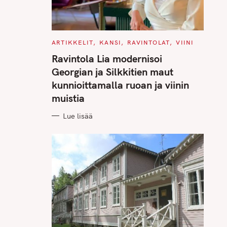
C
ARTIKKELIT
KANSI
RAVINTOLAT
VIINI
A
T
Ravintola Lia modernisoi
E
G
Georgian ja Silkkitien maut
O
R
kunnioittamalla ruoan ja viinin
I
E
muistia
S
Lue lisää