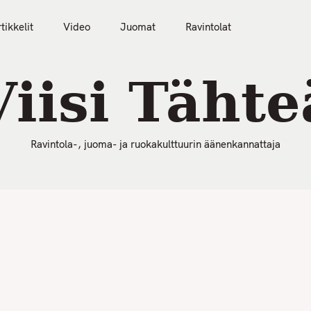
50 Parasta Ravintolaa 2026
Artikkelit
Video
tikkelit
Video
Juomat
Ravintolat
Viisi Tähte
Ravintola-, juoma- ja ruokakulttuurin äänenkannattaja