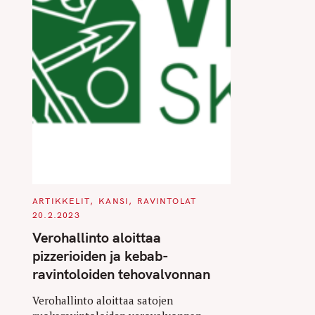
C
ARTIKKELIT
KANSI
RAVINTOLAT
A
20.2.2023
T
E
Verohallinto aloittaa
G
O
pizzerioiden ja kebab-
R
I
ravintoloiden tehovalvonnan
E
S
Verohallinto aloittaa satojen