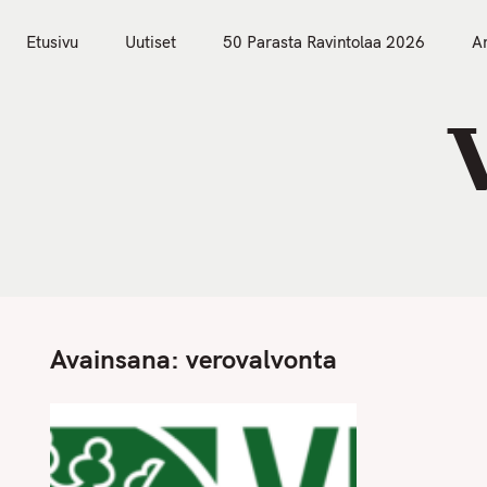
S
Etusivu
Uutiset
k
Etusivu
Uutiset
50 Parasta Ravintolaa 2026
Ar
i
p
t
o
c
o
n
t
e
n
Avainsana:
verovalvonta
t