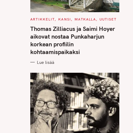
C
ARTIKKELIT
KANSI
MATKALLA
UUTISET
A
T
Thomas Zilliacus ja Saimi Hoyer
E
G
aikovat nostaa Punkaharjun
O
R
korkean profiilin
I
E
kohtaamispaikaksi
S
Lue lisää