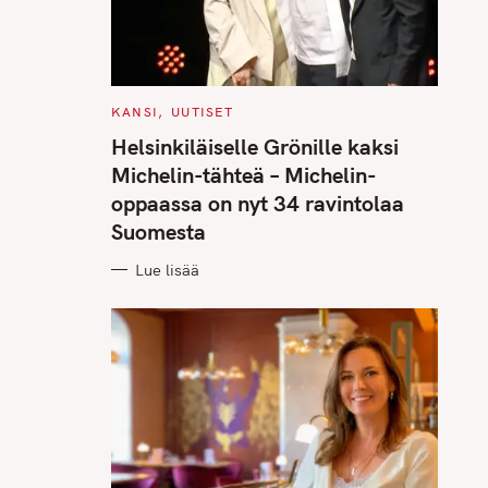
C
KANSI
UUTISET
A
T
Helsinkiläiselle Grönille kaksi
E
G
Michelin-tähteä – Michelin-
O
R
oppaassa on nyt 34 ravintolaa
I
E
Suomesta
S
Lue lisää