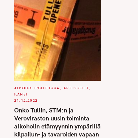
C
ALKOHOLIPOLITIIKKA
ARTIKKELIT
A
KANSI
T
E
21.12.2022
G
O
Onko Tullin, STM:n ja
R
I
Veroviraston uusin toiminta
E
S
alkoholin etämyynnin ympärillä
kilpailun- ja tavaroiden vapaan