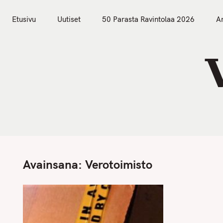
S
Etusivu
Uutiset
k
Etusivu
Uutiset
50 Parasta Ravintolaa 2026
Ar
i
p
t
o
c
o
n
t
e
n
Avainsana:
Verotoimisto
t