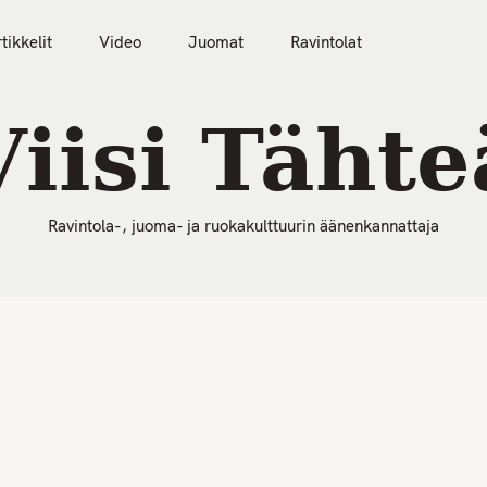
50 Parasta Ravintolaa 2026
Artikkelit
Video
tikkelit
Video
Juomat
Ravintolat
Viisi Tähte
Ravintola-, juoma- ja ruokakulttuurin äänenkannattaja