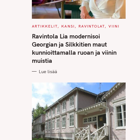
C
ARTIKKELIT
KANSI
RAVINTOLAT
VIINI
A
T
Ravintola Lia modernisoi
E
G
Georgian ja Silkkitien maut
O
R
kunnioittamalla ruoan ja viinin
I
E
muistia
S
Lue lisää