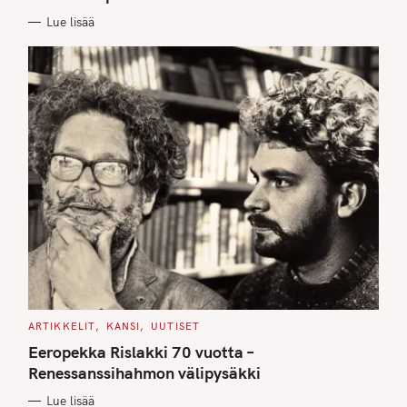
I
E
Lue lisää
S
C
ARTIKKELIT
KANSI
UUTISET
A
T
Eeropekka Rislakki 70 vuotta –
E
G
Renessanssihahmon välipysäkki
O
R
Lue lisää
I