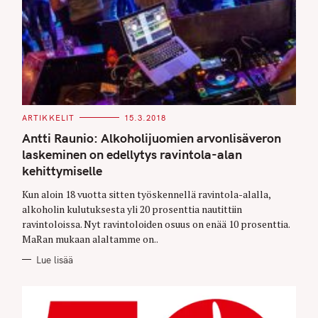
C
ARTIKKELIT
15.3.2018
A
T
Antti Raunio: Alkoholijuomien arvonlisäveron
E
G
laskeminen on edellytys ravintola-alan
O
kehittymiselle
R
I
E
Kun aloin 18 vuotta sitten työskennellä ravintola-alalla,
S
alkoholin kulutuksesta yli 20 prosenttia nautittiin
ravintoloissa. Nyt ravintoloiden osuus on enää 10 prosenttia.
MaRan mukaan alaltamme on..
Lue lisää