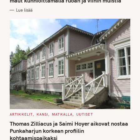
maut kunnioittamalla ruoan ja viinin muistia
O
R
Lue lisää
I
E
S
C
ARTIKKELIT
KANSI
MATKALLA
UUTISET
A
T
Thomas Zilliacus ja Saimi Hoyer aikovat nostaa
E
G
Punkaharjun korkean profiilin
O
kohtaamispaikaksi
R