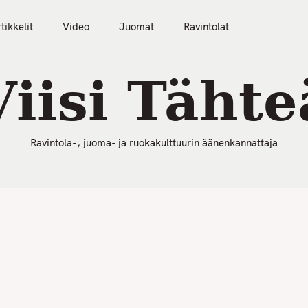
50 Parasta Ravintolaa 2026
Artikkelit
Video
tikkelit
Video
Juomat
Ravintolat
Viisi Tähte
Ravintola-, juoma- ja ruokakulttuurin äänenkannattaja