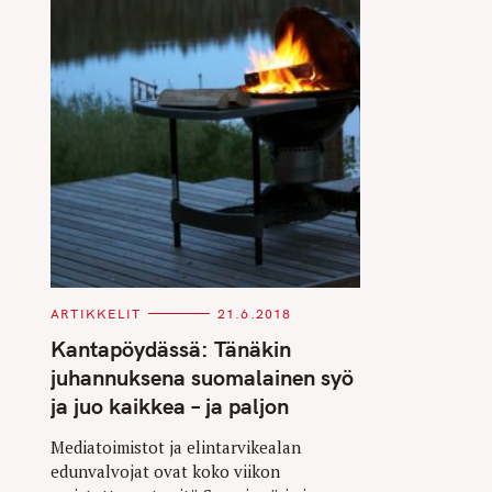
C
ARTIKKELIT
21.6.2018
A
T
Kantapöydässä: Tänäkin
E
G
juhannuksena suomalainen syö
O
R
ja juo kaikkea – ja paljon
I
E
S
Mediatoimistot ja elintarvikealan
edunvalvojat ovat koko viikon