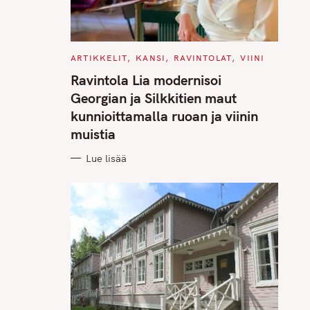
C
ARTIKKELIT
KANSI
RAVINTOLAT
VIINI
A
T
Ravintola Lia modernisoi
E
G
Georgian ja Silkkitien maut
O
R
kunnioittamalla ruoan ja viinin
I
E
muistia
S
Lue lisää