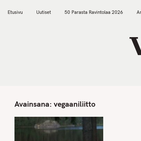
S
Etusivu
Uutiset
k
Etusivu
Uutiset
50 Parasta Ravintolaa 2026
Ar
i
p
t
o
c
o
n
t
e
n
Avainsana:
vegaaniliitto
t