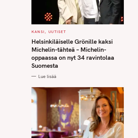
C
KANSI
UUTISET
A
T
Helsinkiläiselle Grönille kaksi
E
G
Michelin-tähteä – Michelin-
O
R
oppaassa on nyt 34 ravintolaa
I
E
Suomesta
S
Lue lisää