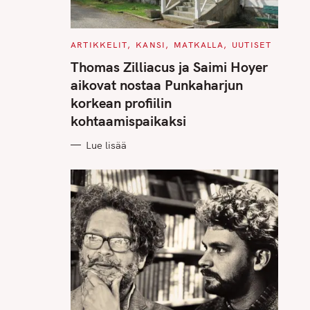
C
ARTIKKELIT
KANSI
MATKALLA
UUTISET
A
T
Thomas Zilliacus ja Saimi Hoyer
E
G
aikovat nostaa Punkaharjun
O
R
korkean profiilin
I
E
kohtaamispaikaksi
S
Lue lisää