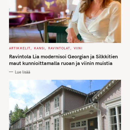
C
ARTIKKELIT
KANSI
RAVINTOLAT
VIINI
A
T
Ravintola Lia modernisoi Georgian ja Silkkitien
E
G
maut kunnioittamalla ruoan ja viinin muistia
O
R
Lue lisää
I
E
S