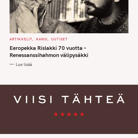
C
ARTIKKELIT
KANSI
UUTISET
A
T
Eeropekka Rislakki 70 vuotta –
E
G
Renessanssihahmon välipysäkki
O
R
Lue lisää
I
E
S