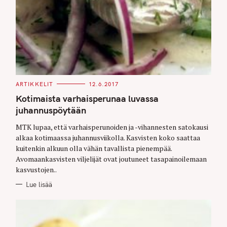
C
ARTIKKELIT
12.6.2017
A
T
Kotimaista varhaisperunaa luvassa
E
G
juhannuspöytään
O
R
MTK lupaa, että varhaisperunoiden ja -vihannesten satokausi
I
E
alkaa kotimaassa juhannusviikolla. Kasvisten koko saattaa
S
kuitenkin alkuun olla vähän tavallista pienempää.
Avomaankasvisten viljelijät ovat joutuneet tasapainoilemaan
kasvustojen..
Lue lisää