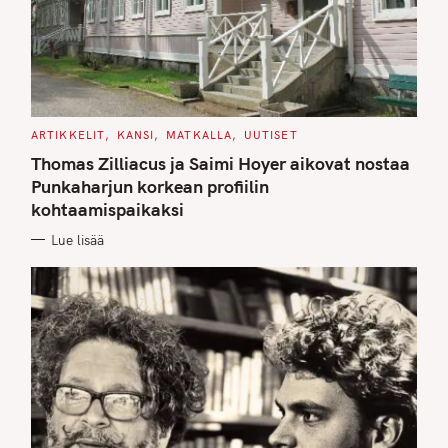
C
ARTIKKELIT
KANSI
MATKALLA
UUTISET
A
T
Thomas Zilliacus ja Saimi Hoyer aikovat nostaa
E
G
Punkaharjun korkean profiilin
O
kohtaamispaikaksi
R
I
E
Lue lisää
S