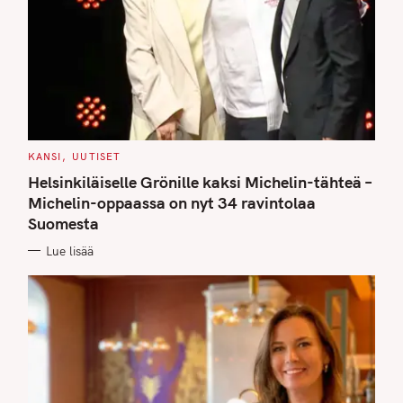
C
KANSI
UUTISET
A
T
Helsinkiläiselle Grönille kaksi Michelin-tähteä –
E
G
Michelin-oppaassa on nyt 34 ravintolaa
O
Suomesta
R
I
E
Lue lisää
S