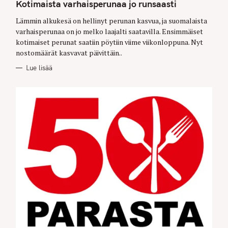
T
Kotimaista varhaisperunaa jo runsaasti
E
G
O
Lämmin alkukesä on hellinyt perunan kasvua, ja suomalaista
R
varhaisperunaa on jo melko laajalti saatavilla. Ensimmäiset
I
E
kotimaiset perunat saatiin pöytiin viime viikonloppuna. Nyt
S
nostomäärät kasvavat päivittäin..
Lue lisää