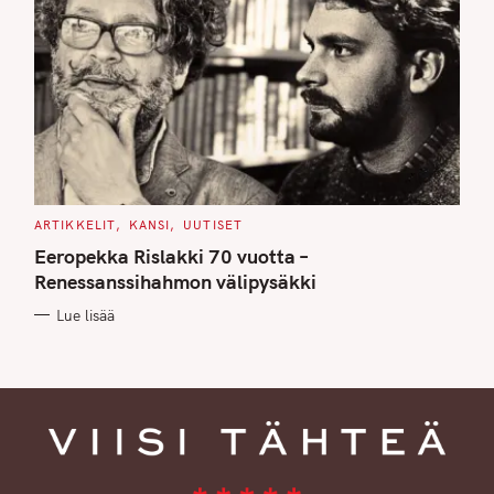
C
ARTIKKELIT
KANSI
UUTISET
A
T
Eeropekka Rislakki 70 vuotta –
E
G
Renessanssihahmon välipysäkki
O
R
Lue lisää
I
E
S