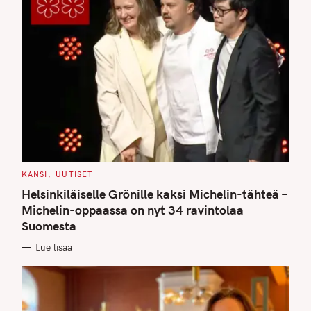
C
KANSI
UUTISET
A
T
Helsinkiläiselle Grönille kaksi Michelin-tähteä –
E
G
Michelin-oppaassa on nyt 34 ravintolaa
O
Suomesta
R
I
E
Lue lisää
S