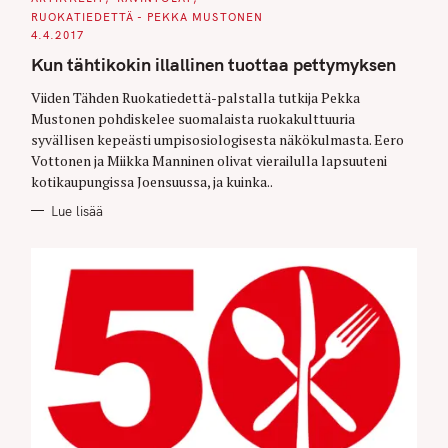
A
RUOKATIEDETTÄ - PEKKA MUSTONEN
T
E
4.4.2017
G
O
Kun tähtikokin illallinen tuottaa pettymyksen
R
I
E
Viiden Tähden Ruokatiedettä-palstalla tutkija Pekka
S
Mustonen pohdiskelee suomalaista ruokakulttuuria
syvällisen kepeästi umpisosiologisesta näkökulmasta. Eero
Vottonen ja Miikka Manninen olivat vierailulla lapsuuteni
kotikaupungissa Joensuussa, ja kuinka..
Lue lisää