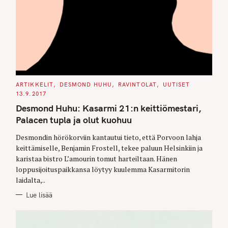
C
ARTIKKELIT
DESMOND HUHU
RAVINTOLAT
UUTISET
A
13.9.2017
T
E
Desmond Huhu: Kasarmi 21:n keittiömestari,
G
O
Palacen tupla ja olut kuohuu
R
I
E
Desmondin hörökorviin kantautui tieto, että Porvoon lahja
S
keittämiselle, Benjamin Frostell, tekee paluun Helsinkiin ja
karistaa bistro L’amourin tomut harteiltaan. Hänen
loppusijoituspaikkansa löytyy kuulemma Kasarmitorin
laidalta,..
Lue lisää