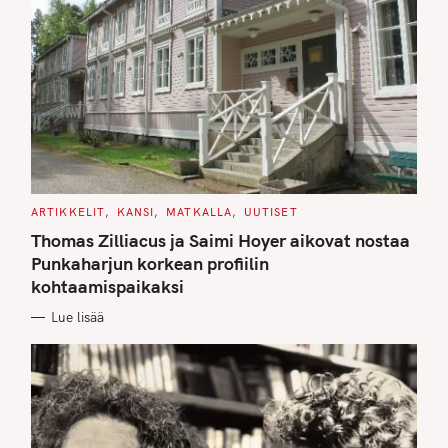
C
ARTIKKELIT
KANSI
MATKALLA
UUTISET
A
T
Thomas Zilliacus ja Saimi Hoyer aikovat nostaa
E
G
Punkaharjun korkean profiilin
O
kohtaamispaikaksi
R
I
E
Lue lisää
S