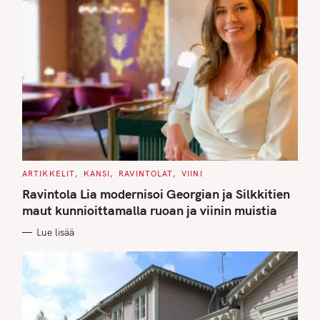
C
ARTIKKELIT
KANSI
RAVINTOLAT
VIINI
A
T
Ravintola Lia modernisoi Georgian ja Silkkitien
E
G
maut kunnioittamalla ruoan ja viinin muistia
O
R
Lue lisää
I
E
S