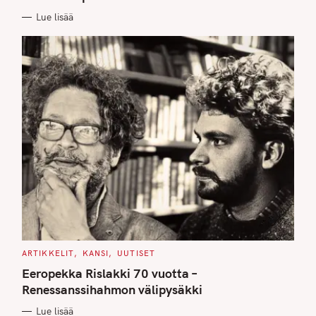
I
E
Lue lisää
S
C
ARTIKKELIT
KANSI
UUTISET
A
T
Eeropekka Rislakki 70 vuotta –
E
G
Renessanssihahmon välipysäkki
O
R
Lue lisää
I