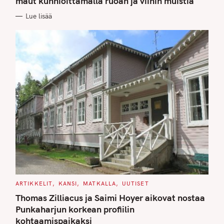
maut kunnioittamalla ruoan ja viinin muistia
O
R
Lue lisää
I
E
S
C
ARTIKKELIT
KANSI
MATKALLA
UUTISET
A
T
Thomas Zilliacus ja Saimi Hoyer aikovat nostaa
E
G
Punkaharjun korkean profiilin
O
kohtaamispaikaksi
R