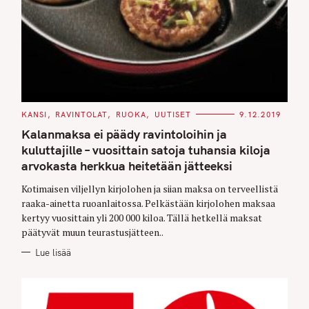
C
KANSI
RAVINTOLAT
RUOKA
UUTISET
9.12.2019
A
T
Kalanmaksa ei päädy ravintoloihin ja
E
G
kuluttajille – vuosittain satoja tuhansia kiloja
O
arvokasta herkkua heitetään jätteeksi
R
I
E
Kotimaisen viljellyn kirjolohen ja siian maksa on terveellistä
S
raaka-ainetta ruoanlaitossa. Pelkästään kirjolohen maksaa
kertyy vuosittain yli 200 000 kiloa. Tällä hetkellä maksat
päätyvät muun teurastusjätteen..
Lue lisää