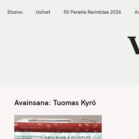
S
Etusivu
Uutiset
k
Etusivu
Uutiset
50 Parasta Ravintolaa 2026
Ar
i
p
t
o
c
o
n
t
e
n
Avainsana:
Tuomas Kyrö
t