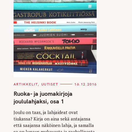
C
ARTIKKELIT
UUTISET
16.12.2016
A
T
Ruoka- ja juomakirjoja
E
G
joululahjaksi, osa 1
O
R
I
Joulu on taas, ja lahjaideat ovat
E
tiukassa? Kirja on aina sekä antajansa
S
että saajansa näköinen lahja, ja samalla
se on lupaus mukavasta ja rauhallisesta