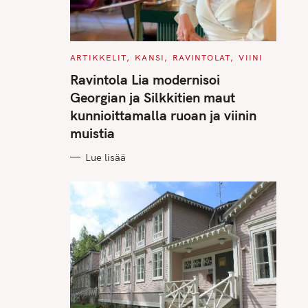
C
ARTIKKELIT
KANSI
RAVINTOLAT
VIINI
A
T
Ravintola Lia modernisoi
E
G
Georgian ja Silkkitien maut
O
R
kunnioittamalla ruoan ja viinin
I
E
muistia
S
Lue lisää