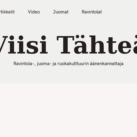
50 Parasta Ravintolaa 2026
Artikkelit
Video
tikkelit
Video
Juomat
Ravintolat
Viisi Tähte
Ravintola-, juoma- ja ruokakulttuurin äänenkannattaja