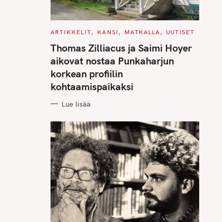
C
ARTIKKELIT
KANSI
MATKALLA
UUTISET
A
T
Thomas Zilliacus ja Saimi Hoyer
E
G
aikovat nostaa Punkaharjun
O
R
korkean profiilin
I
E
kohtaamispaikaksi
S
Lue lisää