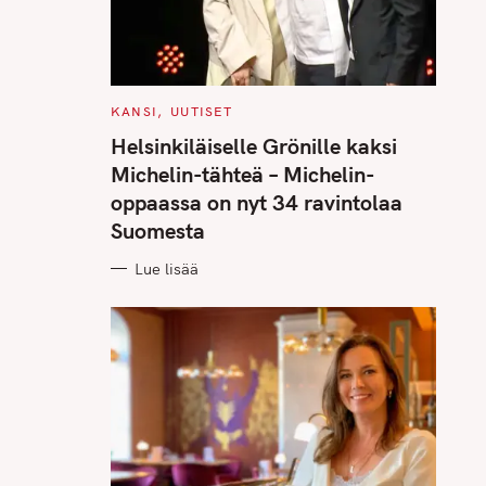
C
KANSI
UUTISET
A
T
Helsinkiläiselle Grönille kaksi
E
G
Michelin-tähteä – Michelin-
O
R
oppaassa on nyt 34 ravintolaa
I
E
Suomesta
S
Lue lisää