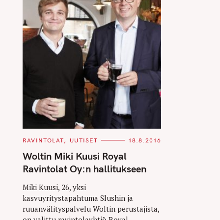
C
RAVINTOLAT
UUTISET
18.8.2016
A
T
Woltin Miki Kuusi Royal
E
G
Ravintolat Oy:n hallitukseen
O
R
I
Miki Kuusi, 26, yksi
E
kasvuyritystapahtuma Slushin ja
S
ruuanvälityspalvelu Woltin perustajista,
on valittu ravintolayhtiö Royal