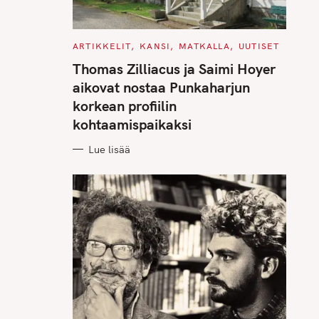
C
ARTIKKELIT
KANSI
MATKALLA
UUTISET
A
T
Thomas Zilliacus ja Saimi Hoyer
E
G
aikovat nostaa Punkaharjun
O
R
korkean profiilin
I
E
kohtaamispaikaksi
S
Lue lisää