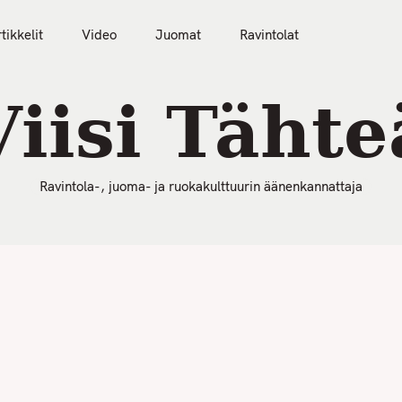
50 Parasta Ravintolaa 2026
Artikkelit
Video
tikkelit
Video
Juomat
Ravintolat
Viisi Tähte
Ravintola-, juoma- ja ruokakulttuurin äänenkannattaja