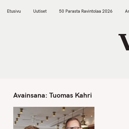
S
Etusivu
Uutiset
k
Etusivu
Uutiset
50 Parasta Ravintolaa 2026
Ar
i
p
t
o
c
o
n
t
e
n
Avainsana:
Tuomas Kahri
t