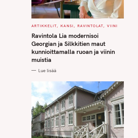
C
ARTIKKELIT
KANSI
RAVINTOLAT
VIINI
A
T
Ravintola Lia modernisoi
E
G
Georgian ja Silkkitien maut
O
R
kunnioittamalla ruoan ja viinin
I
E
muistia
S
Lue lisää