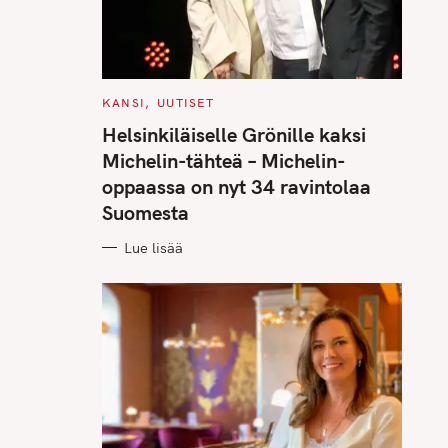
C
KANSI
UUTISET
A
T
Helsinkiläiselle Grönille kaksi
E
G
Michelin-tähteä – Michelin-
O
R
oppaassa on nyt 34 ravintolaa
I
E
Suomesta
S
Lue lisää