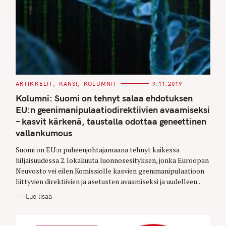
C
ARTIKKELIT
KANSI
KOLUMNIT
9.11.2019
A
T
Kolumni: Suomi on tehnyt salaa ehdotuksen
E
G
EU:n geenimanipulaatiodirektiivien avaamiseksi
O
– kasvit kärkenä, taustalla odottaa geneettinen
R
I
vallankumous
E
S
Suomi on EU:n puheenjohtajamaana tehnyt kaikessa
hiljaisuudessa 2. lokakuuta luonnosesityksen, jonka Euroopan
Neuvosto vei eilen Komissiolle kasvien geenimanipulaatioon
liittyvien direktiivien ja asetusten avaamiseksi ja uudelleen..
Lue lisää