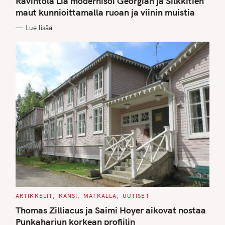
Ravintola Lia modernisoi Georgian ja Silkkitien
E
G
maut kunnioittamalla ruoan ja viinin muistia
O
R
Lue lisää
I
E
S
C
ARTIKKELIT
KANSI
MATKALLA
UUTISET
A
T
Thomas Zilliacus ja Saimi Hoyer aikovat nostaa
E
G
Punkaharjun korkean profiilin