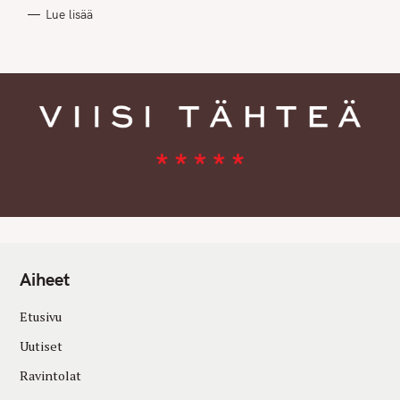
R
Lue lisää
I
E
S
Aiheet
Etusivu
Uutiset
Ravintolat