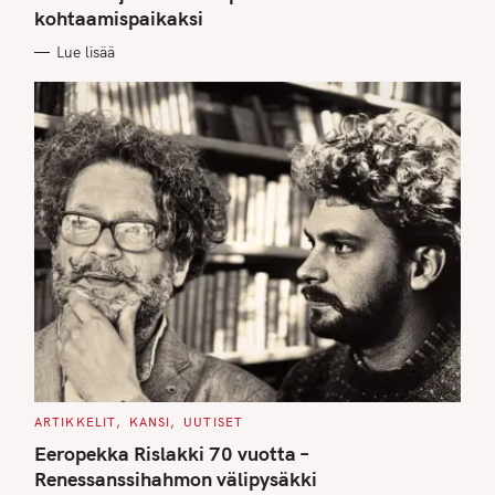
O
kohtaamispaikaksi
R
I
E
Lue lisää
S
C
ARTIKKELIT
KANSI
UUTISET
A
T
Eeropekka Rislakki 70 vuotta –
E
G
Renessanssihahmon välipysäkki
O