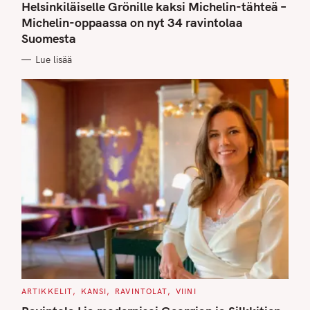
T
Helsinkiläiselle Grönille kaksi Michelin-tähteä –
E
G
Michelin-oppaassa on nyt 34 ravintolaa
O
Suomesta
R
I
E
Lue lisää
S
C
ARTIKKELIT
KANSI
RAVINTOLAT
VIINI
A
T