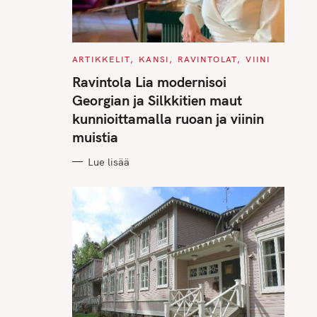
C
ARTIKKELIT
KANSI
RAVINTOLAT
VIINI
A
T
Ravintola Lia modernisoi
E
G
Georgian ja Silkkitien maut
O
R
kunnioittamalla ruoan ja viinin
I
E
muistia
S
Lue lisää