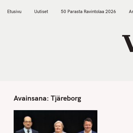
S
Etusivu
Uutiset
k
Etusivu
Uutiset
50 Parasta Ravintolaa 2026
Ar
i
p
t
o
c
o
n
t
e
n
Avainsana:
Tjäreborg
t