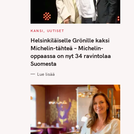
C
KANSI
UUTISET
A
T
Helsinkiläiselle Grönille kaksi
E
G
Michelin-tähteä – Michelin-
O
R
oppaassa on nyt 34 ravintolaa
I
E
Suomesta
S
Lue lisää