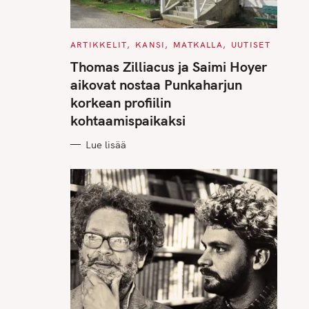
C
ARTIKKELIT
KANSI
MATKALLA
UUTISET
A
T
Thomas Zilliacus ja Saimi Hoyer
E
G
aikovat nostaa Punkaharjun
O
R
korkean profiilin
I
E
kohtaamispaikaksi
S
Lue lisää