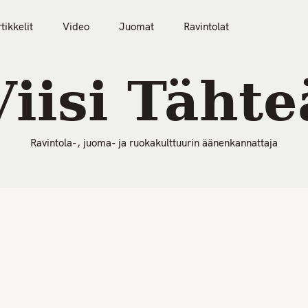
50 Parasta Ravintolaa 2026
Artikkelit
Video
tikkelit
Video
Juomat
Ravintolat
Viisi Tähte
Ravintola-, juoma- ja ruokakulttuurin äänenkannattaja