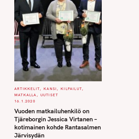
C
ARTIKKELIT
KANSI
KILPAILUT
A
MATKALLA
UUTISET
T
E
16.1.2020
G
O
Vuoden matkailuhenkilö on
R
I
Tjäreborgin Jessica Virtanen –
E
S
kotimainen kohde Rantasalmen
Järvisydän