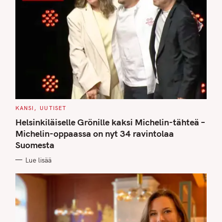
C
KANSI
UUTISET
A
T
Helsinkiläiselle Grönille kaksi Michelin-tähteä –
E
G
Michelin-oppaassa on nyt 34 ravintolaa
O
Suomesta
R
I
E
Lue lisää
S