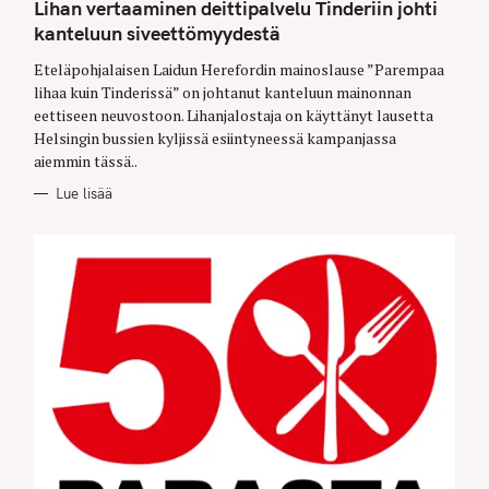
T
Lihan vertaaminen deittipalvelu Tinderiin johti
E
G
kanteluun siveettömyydestä
O
R
Eteläpohjalaisen Laidun Herefordin mainoslause ”Parempaa
I
E
lihaa kuin Tinderissä” on johtanut kanteluun mainonnan
S
eettiseen neuvostoon. Lihanjalostaja on käyttänyt lausetta
Helsingin bussien kyljissä esiintyneessä kampanjassa
aiemmin tässä..
Lue lisää