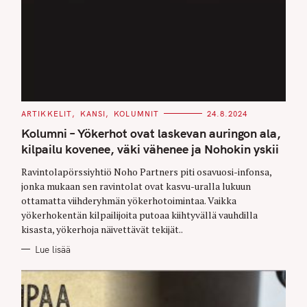
C
ARTIKKELIT
KANSI
KOLUMNIT
24.8.2024
A
T
Kolumni – Yökerhot ovat laskevan auringon ala,
E
G
kilpailu kovenee, väki vähenee ja Nohokin yskii
O
R
Ravintolapörssiyhtiö Noho Partners piti osavuosi-infonsa,
I
E
jonka mukaan sen ravintolat ovat kasvu-uralla lukuun
S
ottamatta viihderyhmän yökerhotoimintaa. Vaikka
yökerhokentän kilpailijoita putoaa kiihtyvällä vauhdilla
kisasta, yökerhoja näivettävät tekijät..
Lue lisää