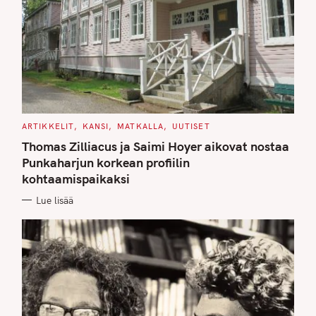
C
ARTIKKELIT
KANSI
MATKALLA
UUTISET
A
T
Thomas Zilliacus ja Saimi Hoyer aikovat nostaa
E
G
Punkaharjun korkean profiilin
O
kohtaamispaikaksi
R
I
E
Lue lisää
S