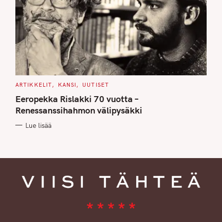
C
ARTIKKELIT
KANSI
UUTISET
A
T
Eeropekka Rislakki 70 vuotta –
E
G
Renessanssihahmon välipysäkki
O
R
Lue lisää
I
E
S