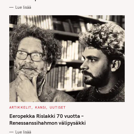
I
E
Lue lisää
S
C
ARTIKKELIT
KANSI
UUTISET
A
T
Eeropekka Rislakki 70 vuotta –
E
G
Renessanssihahmon välipysäkki
O
R
Lue lisää
I