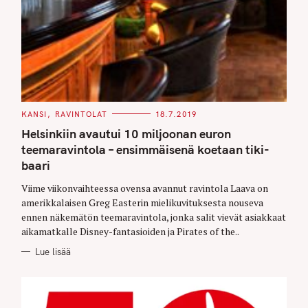
C
KANSI
RAVINTOLAT
18.7.2019
A
T
Helsinkiin avautui 10 miljoonan euron
E
G
teemaravintola – ensimmäisenä koetaan tiki-
O
baari
R
I
E
Viime viikonvaihteessa ovensa avannut ravintola Laava on
S
amerikkalaisen Greg Easterin mielikuvituksesta nouseva
ennen näkemätön teemaravintola, jonka salit vievät asiakkaat
aikamatkalle Disney-fantasioiden ja Pirates of the..
Lue lisää