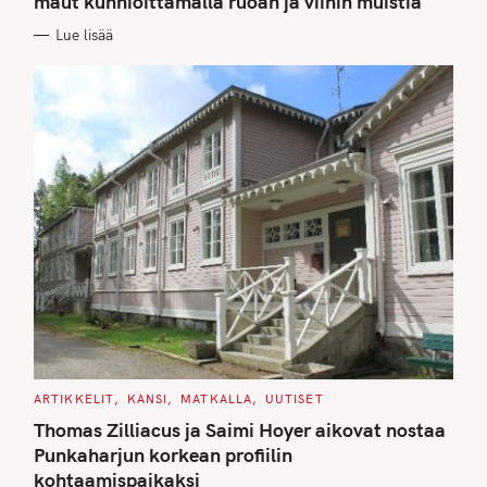
maut kunnioittamalla ruoan ja viinin muistia
O
R
Lue lisää
I
E
S
C
ARTIKKELIT
KANSI
MATKALLA
UUTISET
A
T
Thomas Zilliacus ja Saimi Hoyer aikovat nostaa
E
G
Punkaharjun korkean profiilin
O
kohtaamispaikaksi
R