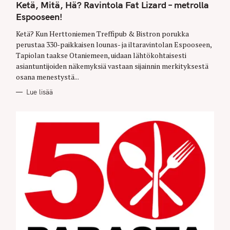
T
Ketä, Mitä, Hä? Ravintola Fat Lizard – metrolla
E
G
Espooseen!
O
R
Ketä? Kun Herttoniemen Treffipub & Bistron porukka
I
E
perustaa 330-paikkaisen lounas- ja iltaravintolan Espooseen,
S
Tapiolan taakse Otaniemeen, uidaan lähtökohtaisesti
asiantuntijoiden näkemyksiä vastaan sijainnin merkityksestä
osana menestystä...
Lue lisää