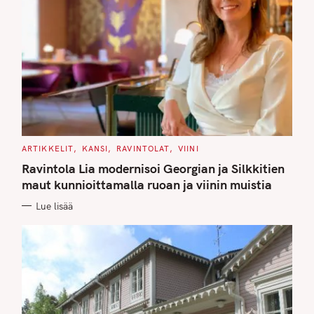
C
ARTIKKELIT
KANSI
RAVINTOLAT
VIINI
A
T
Ravintola Lia modernisoi Georgian ja Silkkitien
E
G
maut kunnioittamalla ruoan ja viinin muistia
O
R
Lue lisää
I
E
S