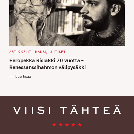
C
ARTIKKELIT
KANSI
UUTISET
A
T
Eeropekka Rislakki 70 vuotta –
E
G
Renessanssihahmon välipysäkki
O
R
Lue lisää
I
E
S