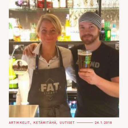
C
ARTIKKELIT
KETÄMITÄHÄ
UUTISET
24.1.2018
A