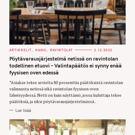
C
ARTIKKELIT
KANSI
RAVINTOLAT
2.12.2022
A
T
Pöytävarausjärjestelmä netissä on ravintolan
E
G
todellinen etuovi – Valintapäätös ei synny enää
O
fyysisen oven edessä
R
I
E
”Asiakas tekee arviolta 80 prosenttia päätöksistä ravintolan
S
valinnasta netissä eikä ravintolan fyysisen oven
läheisyydessä. Netti on kuin näyttämö, jossa kuluttaja tekee
päätöksiä, ja siksi pöytävarausjärjestelmässä..
Lue lisää