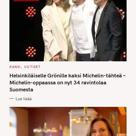
C
KANSI
UUTISET
A
T
Helsinkiläiselle Grönille kaksi Michelin-tähteä –
E
G
Michelin-oppaassa on nyt 34 ravintolaa
O
Suomesta
R
I
E
Lue lisää
S