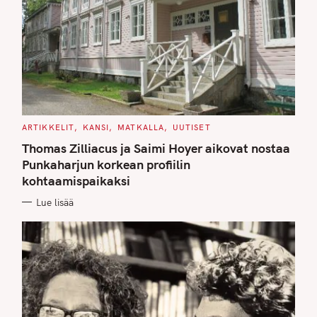
C
ARTIKKELIT
KANSI
MATKALLA
UUTISET
A
T
Thomas Zilliacus ja Saimi Hoyer aikovat nostaa
E
G
Punkaharjun korkean profiilin
O
kohtaamispaikaksi
R
I
E
Lue lisää
S