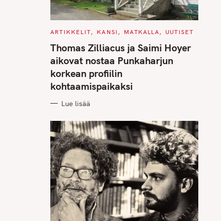
C
ARTIKKELIT
KANSI
MATKALLA
UUTISET
A
T
Thomas Zilliacus ja Saimi Hoyer
E
G
aikovat nostaa Punkaharjun
O
R
korkean profiilin
I
E
kohtaamispaikaksi
S
Lue lisää