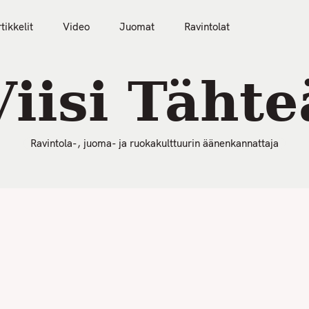
50 Parasta Ravintolaa 2026
Artikkelit
Video
tikkelit
Video
Juomat
Ravintolat
Viisi Tähte
Ravintola-, juoma- ja ruokakulttuurin äänenkannattaja