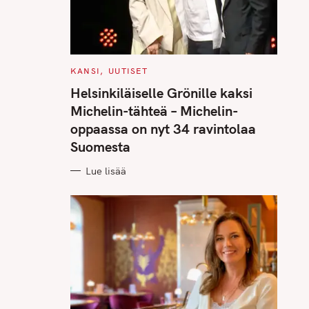
C
KANSI
UUTISET
A
T
Helsinkiläiselle Grönille kaksi
E
G
Michelin-tähteä – Michelin-
O
R
oppaassa on nyt 34 ravintolaa
I
E
Suomesta
S
Lue lisää