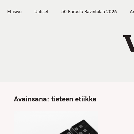
S
Etusivu
Uutiset
k
Etusivu
Uutiset
50 Parasta Ravintolaa 2026
Ar
i
p
t
o
c
o
n
t
e
n
Avainsana:
tieteen etiikka
t