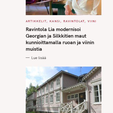
C
ARTIKKELIT
KANSI
RAVINTOLAT
VIINI
A
T
Ravintola Lia modernisoi
E
G
Georgian ja Silkkitien maut
O
R
kunnioittamalla ruoan ja viinin
I
E
muistia
S
Lue lisää