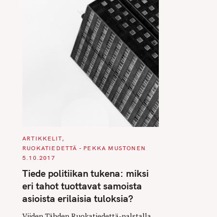
C
ARTIKKELIT
A
RUOKATIEDETTÄ - PEKKA MUSTONEN
T
E
5.10.2017
G
O
Tiede politiikan tukena: miksi
R
I
eri tahot tuottavat samoista
E
S
asioista erilaisia tuloksia?
Viiden Tähden Ruokatiedettä-palstalla