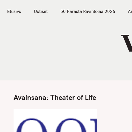
S
Etusivu
Uutiset
k
Etusivu
Uutiset
50 Parasta Ravintolaa 2026
Ar
i
p
t
o
c
o
n
t
e
n
Avainsana:
Theater of Life
t