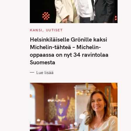
C
KANSI
UUTISET
A
T
Helsinkiläiselle Grönille kaksi
E
G
Michelin-tähteä – Michelin-
O
R
oppaassa on nyt 34 ravintolaa
I
E
Suomesta
S
Lue lisää