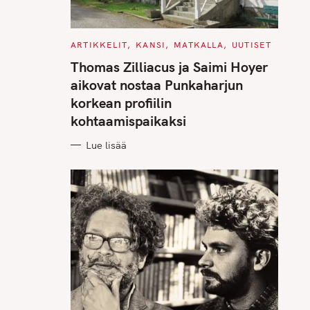
C
ARTIKKELIT
KANSI
MATKALLA
UUTISET
A
T
Thomas Zilliacus ja Saimi Hoyer
E
G
aikovat nostaa Punkaharjun
O
R
korkean profiilin
I
E
kohtaamispaikaksi
S
Lue lisää