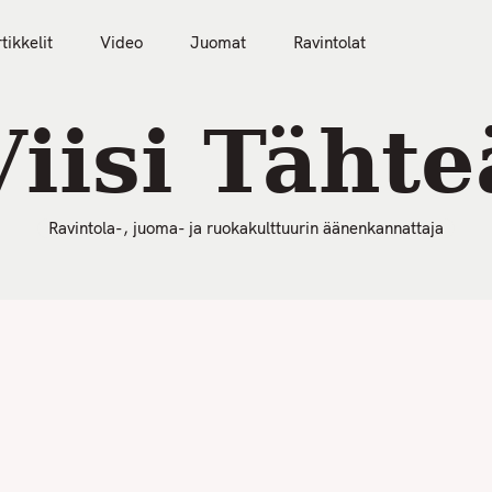
50 Parasta Ravintolaa 2026
Artikkelit
Video
tikkelit
Video
Juomat
Ravintolat
Viisi Tähte
Ravintola-, juoma- ja ruokakulttuurin äänenkannattaja