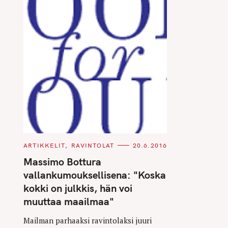
C
ARTIKKELIT
RAVINTOLAT
20.6.2016
A
T
Massimo Bottura
E
G
vallankumouksellisena: "Koska
O
R
kokki on julkkis, hän voi
I
E
muuttaa maailmaa"
S
Mailman parhaaksi ravintolaksi juuri