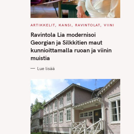
C
ARTIKKELIT
KANSI
RAVINTOLAT
VIINI
A
T
Ravintola Lia modernisoi
E
G
Georgian ja Silkkitien maut
O
R
kunnioittamalla ruoan ja viinin
I
E
muistia
S
Lue lisää