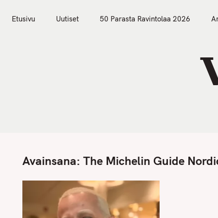
S
Etusivu
Uutiset
k
Etusivu
Uutiset
50 Parasta Ravintolaa 2026
Ar
i
p
t
o
c
o
n
t
e
n
Avainsana:
The Michelin Guide Nordi
t