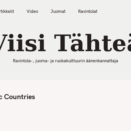
50 Parasta Ravintolaa 2026
Artikkelit
Video
tikkelit
Video
Juomat
Ravintolat
Viisi Tähte
Ravintola-, juoma- ja ruokakulttuurin äänenkannattaja
c Countries