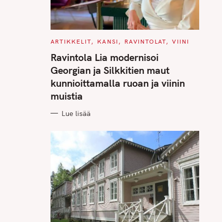
C
ARTIKKELIT
KANSI
RAVINTOLAT
VIINI
A
T
Ravintola Lia modernisoi
E
G
Georgian ja Silkkitien maut
O
R
kunnioittamalla ruoan ja viinin
I
E
muistia
S
Lue lisää