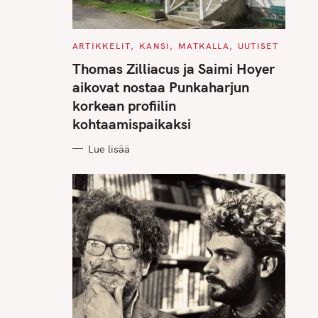
C
ARTIKKELIT
KANSI
MATKALLA
UUTISET
A
T
Thomas Zilliacus ja Saimi Hoyer
E
G
aikovat nostaa Punkaharjun
O
R
korkean profiilin
I
E
kohtaamispaikaksi
S
Lue lisää