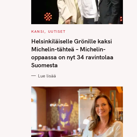
C
KANSI
UUTISET
A
T
Helsinkiläiselle Grönille kaksi
E
G
Michelin-tähteä – Michelin-
O
R
oppaassa on nyt 34 ravintolaa
I
E
Suomesta
S
Lue lisää