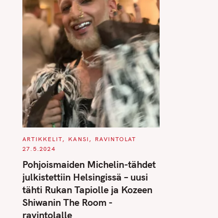
C
ARTIKKELIT
KANSI
RAVINTOLAT
A
27.5.2024
T
E
Pohjoismaiden Michelin-tähdet
G
O
julkistettiin Helsingissä – uusi
R
I
tähti Rukan Tapiolle ja Kozeen
E
S
Shiwanin The Room -
ravintolalle