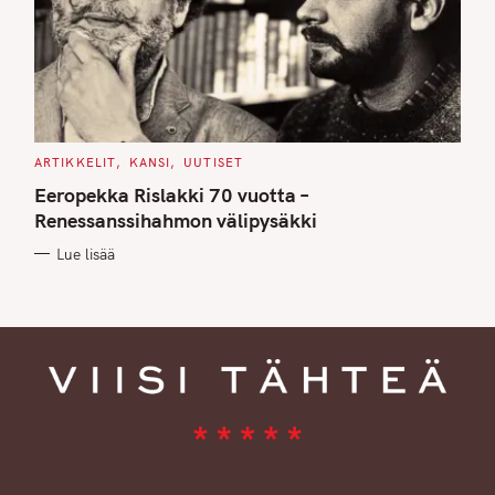
C
ARTIKKELIT
KANSI
UUTISET
A
T
Eeropekka Rislakki 70 vuotta –
E
G
Renessanssihahmon välipysäkki
O
R
Lue lisää
I
E
S