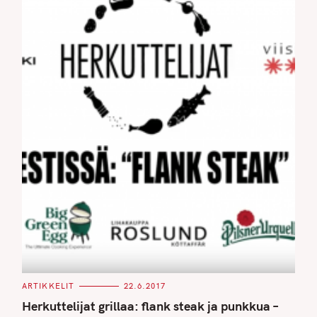
C
ARTIKKELIT
22.6.2017
A
T
Herkuttelijat grillaa: flank steak ja punkkua –
E