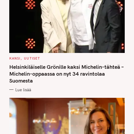
C
KANSI
UUTISET
A
T
Helsinkiläiselle Grönille kaksi Michelin-tähteä –
E
G
Michelin-oppaassa on nyt 34 ravintolaa
O
Suomesta
R
I
E
Lue lisää
S