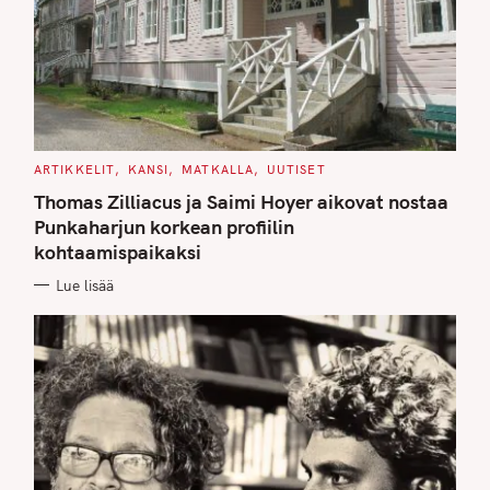
C
ARTIKKELIT
KANSI
MATKALLA
UUTISET
A
T
Thomas Zilliacus ja Saimi Hoyer aikovat nostaa
E
G
Punkaharjun korkean profiilin
O
kohtaamispaikaksi
R
I
E
Lue lisää
S