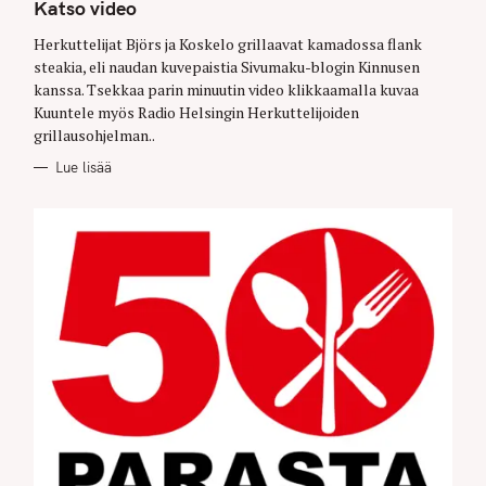
G
Katso video
O
R
Herkuttelijat Björs ja Koskelo grillaavat kamadossa flank
I
E
steakia, eli naudan kuvepaistia Sivumaku-blogin Kinnusen
S
kanssa. Tsekkaa parin minuutin video klikkaamalla kuvaa
Kuuntele myös Radio Helsingin Herkuttelijoiden
grillausohjelman..
Lue lisää