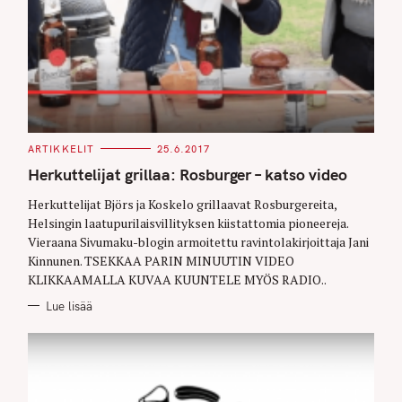
C
ARTIKKELIT
25.6.2017
A
T
Herkuttelijat grillaa: Rosburger – katso video
E
G
O
Herkuttelijat Björs ja Koskelo grillaavat Rosburgereita,
R
Helsingin laatupurilaisvillityksen kiistattomia pioneereja.
I
E
Vieraana Sivumaku-blogin armoitettu ravintolakirjoittaja Jani
S
Kinnunen. TSEKKAA PARIN MINUUTIN VIDEO
KLIKKAAMALLA KUVAA KUUNTELE MYÖS RADIO..
Lue lisää