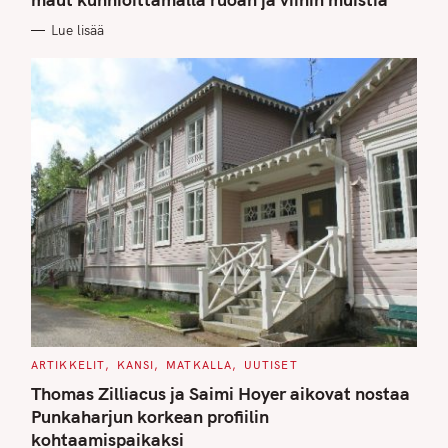
O
R
Lue lisää
I
E
S
C
ARTIKKELIT
KANSI
MATKALLA
UUTISET
A
T
Thomas Zilliacus ja Saimi Hoyer aikovat nostaa
E
G
Punkaharjun korkean profiilin
O
kohtaamispaikaksi
R
I