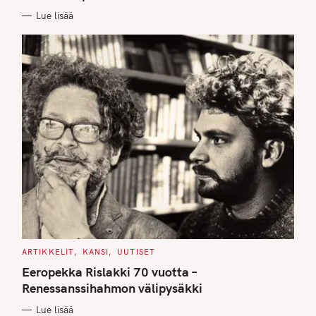
E
Lue lisää
S
C
ARTIKKELIT
KANSI
UUTISET
A
T
Eeropekka Rislakki 70 vuotta –
E
G
Renessanssihahmon välipysäkki
O
R
Lue lisää
I