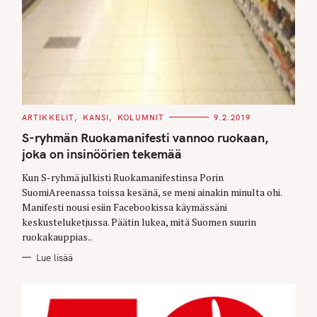
C
ARTIKKELIT
KANSI
KOLUMNIT
9.2.2019
A
T
S-ryhmän Ruokamanifesti vannoo ruokaan,
E
G
joka on insinöörien tekemää
O
R
Kun S-ryhmä julkisti Ruokamanifestinsa Porin
I
E
SuomiAreenassa toissa kesänä, se meni ainakin minulta ohi.
S
Manifesti nousi esiin Facebookissa käymässäni
keskusteluketjussa. Päätin lukea, mitä Suomen suurin
ruokakauppias..
Lue lisää