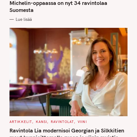
G
Michelin-oppaassa on nyt 34 ravintolaa
O
Suomesta
R
I
E
Lue lisää
S
C
ARTIKKELIT
KANSI
RAVINTOLAT
VIINI
A
T
Ravintola Lia modernisoi Georgian ja Silkkitien
E
G