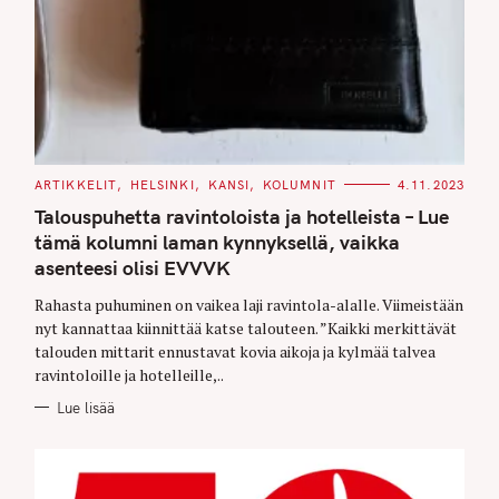
C
ARTIKKELIT
HELSINKI
KANSI
KOLUMNIT
4.11.2023
A
T
Talouspuhetta ravintoloista ja hotelleista – Lue
E
G
tämä kolumni laman kynnyksellä, vaikka
O
asenteesi olisi EVVVK
R
I
E
Rahasta puhuminen on vaikea laji ravintola-alalle. Viimeistään
S
nyt kannattaa kiinnittää katse talouteen. ”Kaikki merkittävät
talouden mittarit ennustavat kovia aikoja ja kylmää talvea
ravintoloille ja hotelleille,..
Lue lisää