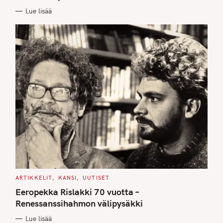
E
Lue lisää
S
C
ARTIKKELIT
KANSI
UUTISET
A
T
Eeropekka Rislakki 70 vuotta –
E
G
Renessanssihahmon välipysäkki
O
R
Lue lisää
I