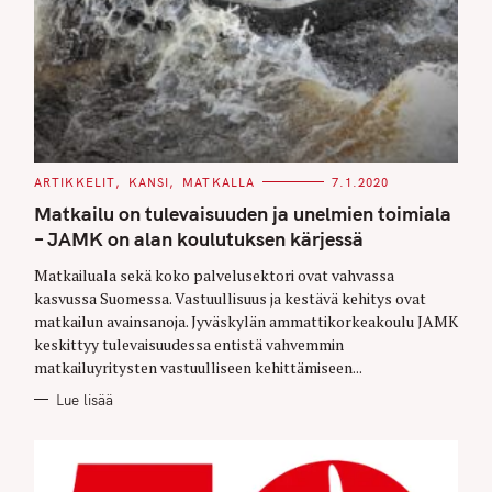
C
ARTIKKELIT
KANSI
MATKALLA
7.1.2020
A
T
Matkailu on tulevaisuuden ja unelmien toimiala
E
G
– JAMK on alan koulutuksen kärjessä
O
R
Matkailuala sekä koko palvelusektori ovat vahvassa
I
E
kasvussa Suomessa. Vastuullisuus ja kestävä kehitys ovat
S
matkailun avainsanoja. Jyväskylän ammattikorkeakoulu JAMK
keskittyy tulevaisuudessa entistä vahvemmin
matkailuyritysten vastuulliseen kehittämiseen...
Lue lisää