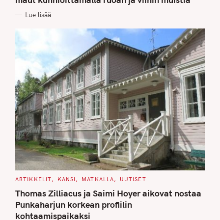
O
R
Lue lisää
I
E
S
C
ARTIKKELIT
KANSI
MATKALLA
UUTISET
A
T
Thomas Zilliacus ja Saimi Hoyer aikovat nostaa
E
G
Punkaharjun korkean profiilin
O
kohtaamispaikaksi
R
I