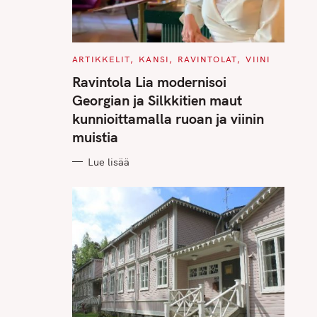
C
ARTIKKELIT
KANSI
RAVINTOLAT
VIINI
A
T
Ravintola Lia modernisoi
E
G
Georgian ja Silkkitien maut
O
R
kunnioittamalla ruoan ja viinin
I
E
muistia
S
Lue lisää