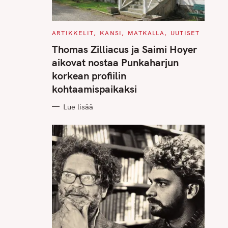
C
ARTIKKELIT
KANSI
MATKALLA
UUTISET
A
T
Thomas Zilliacus ja Saimi Hoyer
E
G
aikovat nostaa Punkaharjun
O
R
korkean profiilin
I
E
kohtaamispaikaksi
S
Lue lisää