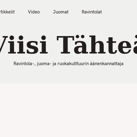
50 Parasta Ravintolaa 2026
Artikkelit
Video
tikkelit
Video
Juomat
Ravintolat
Viisi Tähte
Ravintola-, juoma- ja ruokakulttuurin äänenkannattaja