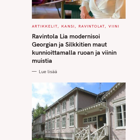
C
ARTIKKELIT
KANSI
RAVINTOLAT
VIINI
A
T
Ravintola Lia modernisoi
E
G
Georgian ja Silkkitien maut
O
R
kunnioittamalla ruoan ja viinin
I
E
muistia
S
Lue lisää