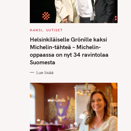
C
KANSI
UUTISET
A
T
Helsinkiläiselle Grönille kaksi
E
G
Michelin-tähteä – Michelin-
O
R
oppaassa on nyt 34 ravintolaa
I
E
Suomesta
S
Lue lisää