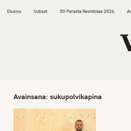
S
Etusivu
Uutiset
k
Etusivu
Uutiset
50 Parasta Ravintolaa 2026
Ar
i
p
t
o
c
o
n
t
e
n
Avainsana:
sukupolvikapina
t