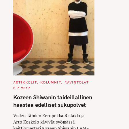
C
ARTIKKELIT
KOLUMNIT
RAVINTOLAT
A
8.7.2017
T
E
Kozeen Shiwanin taideillallinen
G
O
haastaa edelliset sukupolvet
R
I
E
Viiden Tähden Eeropekka Rislakki ja
S
Arto Koskelo kävivät syömässä
keittiömestari Kozeen Shiwanin I AM -