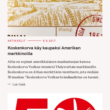
C
ARTIKKELIT
8.8.2017
A
T
Koskenkorva käy kaupaksi Amerikan
E
G
markkinoilla
O
R
Altia on sopinut amerikkalaisen maahantuojan kanssa
I
E
Koskenkorva Vodkan viennistä Yhdysvaltain markkinoille.
S
Koskenkorva on Altian merkittävin vientituote, jota viedään
30 maahan. ”Koskenkorva Vodkan brändiuudistus on tuonut..
Lue lisää