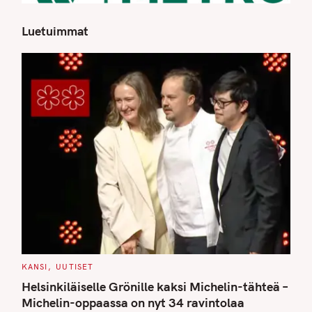
Luetuimmat
S
e
a
r
c
h
f
o
r
:
C
KANSI
UUTISET
A
T
Helsinkiläiselle Grönille kaksi Michelin-tähteä –
E
G
Michelin-oppaassa on nyt 34 ravintolaa
O