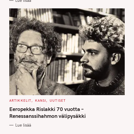
Lue lisää
S
C
ARTIKKELIT
KANSI
UUTISET
A
T
Eeropekka Rislakki 70 vuotta –
E
G
Renessanssihahmon välipysäkki
O
R
Lue lisää
I
E
S