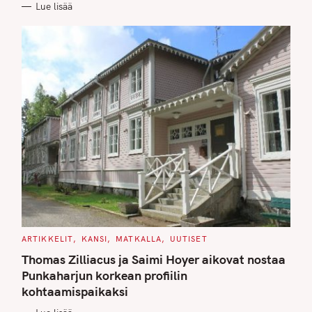
Lue lisää
I
E
S
C
ARTIKKELIT
KANSI
MATKALLA
UUTISET
A
T
Thomas Zilliacus ja Saimi Hoyer aikovat nostaa
E
G
Punkaharjun korkean profiilin
O
kohtaamispaikaksi
R
I
E