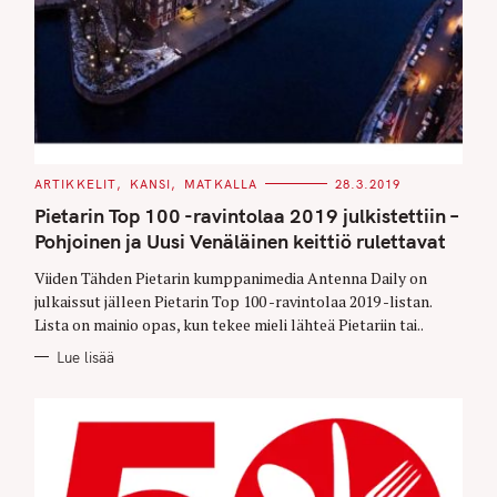
C
ARTIKKELIT
KANSI
MATKALLA
28.3.2019
A
T
Pietarin Top 100 -ravintolaa 2019 julkistettiin –
E
G
Pohjoinen ja Uusi Venäläinen keittiö rulettavat
O
R
Viiden Tähden Pietarin kumppanimedia Antenna Daily on
I
E
julkaissut jälleen Pietarin Top 100 -ravintolaa 2019 -listan.
S
Lista on mainio opas, kun tekee mieli lähteä Pietariin tai..
Lue lisää