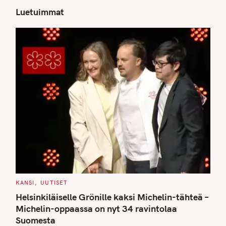
Luetuimmat
S
e
a
r
c
h
f
o
r
:
C
KANSI
UUTISET
A
T
Helsinkiläiselle Grönille kaksi Michelin-tähteä –
E
G
Michelin-oppaassa on nyt 34 ravintolaa
O
Suomesta
R
I