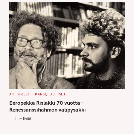
C
ARTIKKELIT
KANSI
UUTISET
A
T
Eeropekka Rislakki 70 vuotta –
E
G
Renessanssihahmon välipysäkki
O
R
Lue lisää
I
E
S