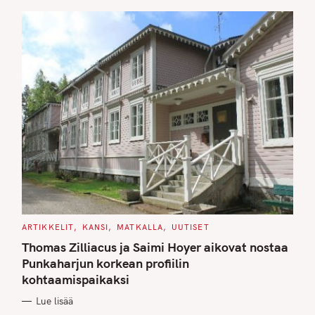
E
S
C
ARTIKKELIT
KANSI
MATKALLA
UUTISET
A
T
Thomas Zilliacus ja Saimi Hoyer aikovat nostaa
E
G
Punkaharjun korkean profiilin
O
kohtaamispaikaksi
R
I
E
Lue lisää
S