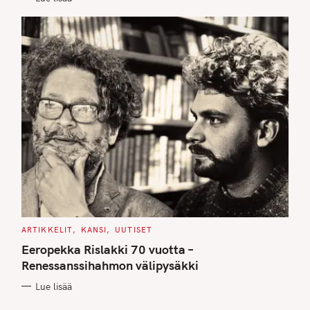
C
ARTIKKELIT
KANSI
UUTISET
A
T
Eeropekka Rislakki 70 vuotta –
E
G
Renessanssihahmon välipysäkki
O
R
Lue lisää
I
E
S