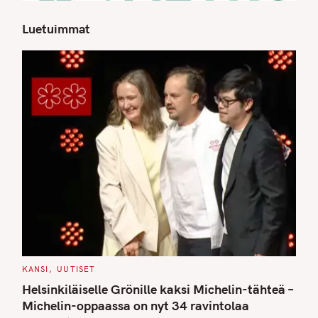
Luetuimmat
S
e
a
r
c
h
f
o
r
:
C
KANSI
UUTISET
A
T
Helsinkiläiselle Grönille kaksi Michelin-tähteä –
E
G
Michelin-oppaassa on nyt 34 ravintolaa
O