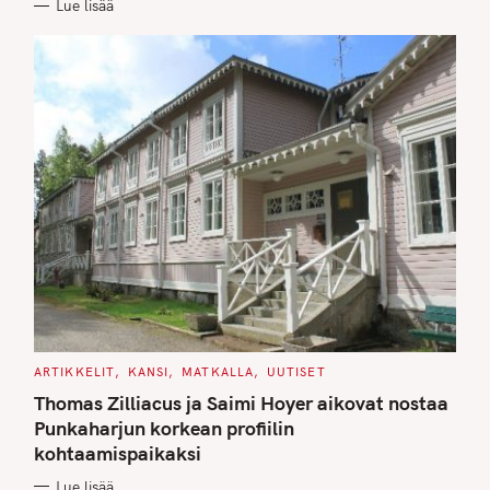
Lue lisää
I
E
S
C
ARTIKKELIT
KANSI
MATKALLA
UUTISET
A
T
Thomas Zilliacus ja Saimi Hoyer aikovat nostaa
E
G
Punkaharjun korkean profiilin
O
kohtaamispaikaksi
R
I
E
Lue lisää
S