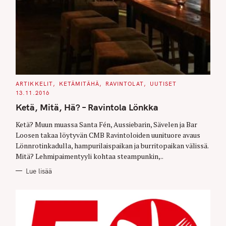
C
ARTIKKELIT
KETÄMITÄHÄ
RAVINTOLAT
UUTISET
A
13.11.2016
T
E
Ketä, Mitä, Hä? – Ravintola Lönkka
G
O
R
Ketä? Muun muassa Santa Fén, Aussiebarin, Sävelen ja Bar
I
E
Loosen takaa löytyvän CMB Ravintoloiden uunituore avaus
S
Lönnrotinkadulla, hampurilaispaikan ja burritopaikan välissä.
Mitä? Lehmipaimentyyli kohtaa steampunkin,..
Lue lisää