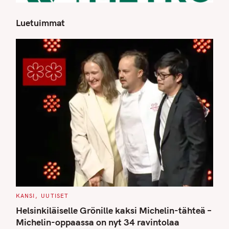
Luetuimmat
S
e
a
r
c
h
f
o
r
:
C
KANSI
UUTISET
A
T
Helsinkiläiselle Grönille kaksi Michelin-tähteä –
E
G
Michelin-oppaassa on nyt 34 ravintolaa
O