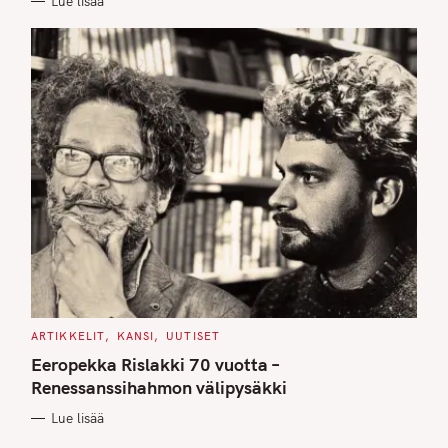
Lue lisää
S
C
ARTIKKELIT
KANSI
UUTISET
A
T
Eeropekka Rislakki 70 vuotta –
E
G
Renessanssihahmon välipysäkki
O
R
Lue lisää
I
E
S