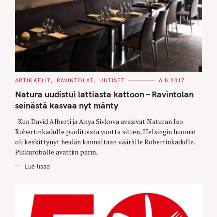
C
ARTIKKELIT
RAVINTOLAT
UUTISET
6.8.2017
A
T
Natura uudistui lattiasta kattoon – Ravintolan
E
G
seinästä kasvaa nyt mänty
O
R
Kun David Alberti ja Anya Sivkova avasivat Naturan Iso
I
E
Robertinkadulle puolitoista vuotta sitten, Helsingin huomio
S
oli keskittynyt heidän kannaltaan väärälle Robertinkadulle.
Pikkuroballe avattiin parin..
Lue lisää