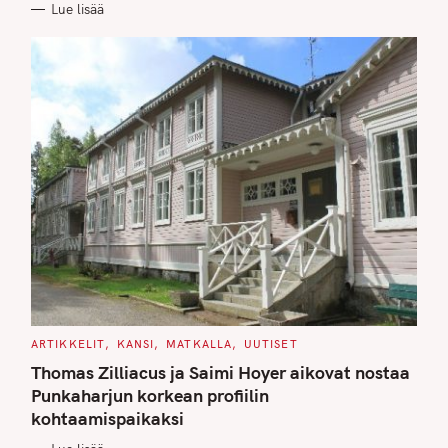
Lue lisää
I
E
S
C
ARTIKKELIT
KANSI
MATKALLA
UUTISET
A
T
Thomas Zilliacus ja Saimi Hoyer aikovat nostaa
E
G
Punkaharjun korkean profiilin
O
kohtaamispaikaksi
R
I
E