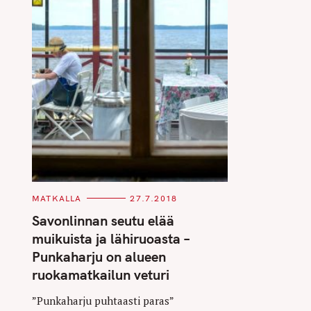
C
MATKALLA
27.7.2018
A
T
Savonlinnan seutu elää
E
G
muikuista ja lähiruoasta –
O
R
Punkaharju on alueen
I
E
ruokamatkailun veturi
S
”Punkaharju puhtaasti paras”