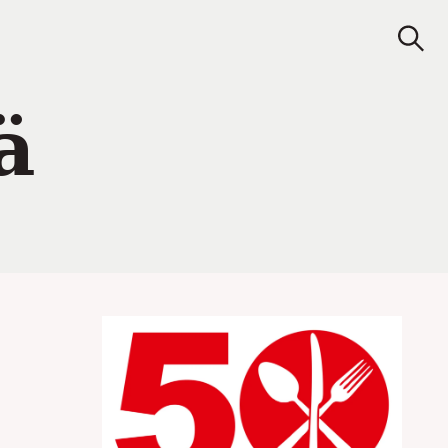
Juomat
Ravintolat
Search
S
e
a
r
c
ä
h