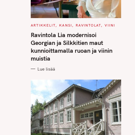
C
ARTIKKELIT
KANSI
RAVINTOLAT
VIINI
A
T
Ravintola Lia modernisoi
E
G
Georgian ja Silkkitien maut
O
R
kunnioittamalla ruoan ja viinin
I
E
muistia
S
Lue lisää