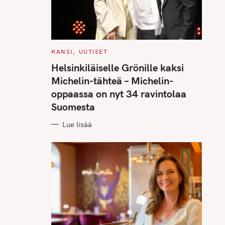
C
KANSI
UUTISET
A
T
Helsinkiläiselle Grönille kaksi
E
G
Michelin-tähteä – Michelin-
O
R
oppaassa on nyt 34 ravintolaa
I
E
Suomesta
S
Lue lisää