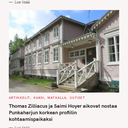
Lue lisää
I
E
S
C
ARTIKKELIT
KANSI
MATKALLA
UUTISET
A
T
Thomas Zilliacus ja Saimi Hoyer aikovat nostaa
E
G
Punkaharjun korkean profiilin
O
kohtaamispaikaksi
R
I
E
Lue lisää