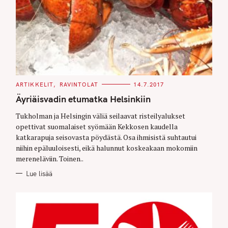
C
ARTIKKELIT
RAVINTOLAT
14.7.2017
A
T
Äyriäisvadin etumatka Helsinkiin
E
G
O
Tukholman ja Helsingin väliä seilaavat risteilyalukset
R
opettivat suomalaiset syömään Kekkosen kaudella
I
E
katkarapuja seisovasta pöydästä. Osa ihmisistä suhtautui
S
niihin epäluuloisesti, eikä halunnut koskeakaan mokomiin
mereneläviin. Toinen..
Lue lisää