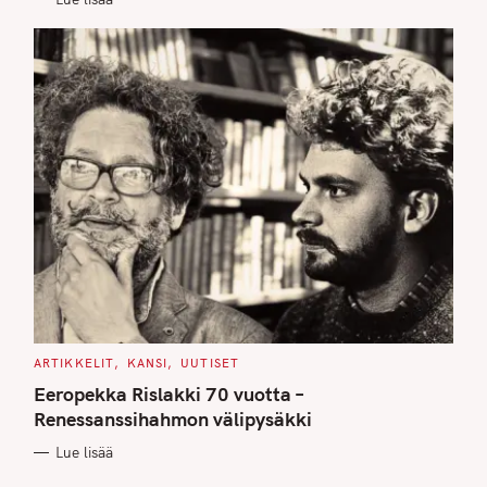
S
C
ARTIKKELIT
KANSI
UUTISET
A
T
Eeropekka Rislakki 70 vuotta –
E
G
Renessanssihahmon välipysäkki
O
R
Lue lisää
I
E
S