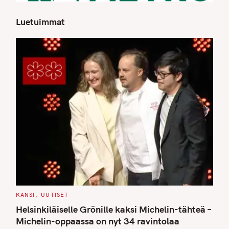
Luetuimmat
S
e
a
r
c
h
f
o
r
:
C
KANSI
UUTISET
A
T
Helsinkiläiselle Grönille kaksi Michelin-tähteä –
E
G
Michelin-oppaassa on nyt 34 ravintolaa
O