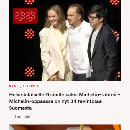
C
KANSI
UUTISET
A
T
Helsinkiläiselle Grönille kaksi Michelin-tähteä –
E
G
Michelin-oppaassa on nyt 34 ravintolaa
O
Suomesta
R
I
E
Lue lisää
S