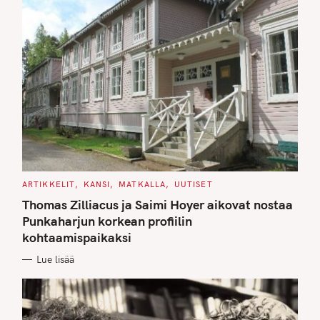
C
ARTIKKELIT
KANSI
MATKALLA
UUTISET
A
T
Thomas Zilliacus ja Saimi Hoyer aikovat nostaa
E
G
Punkaharjun korkean profiilin
O
kohtaamispaikaksi
R
I
E
Lue lisää
S