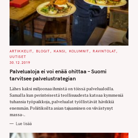
C
ARTIKKELIT
BLOGIT
KANSI
KOLUMNIT
RAVINTOLAT
A
UUTISET
T
E
30.12.2019
G
O
Palvelualoja ei voi enää ohittaa – Suomi
R
I
tarvitsee palvelustrategian
E
S
Lähes kaksi miljoonaa ihmistä on töissä palvelualoilla.
Samalla kun perinteisestä teollisuudesta katoaa kymmeniä
tuhansia työpaikkoja, palvelualat työllistävät hävikkiä
enemmän. Poliitikoilta asian tajuaminen on viivästynyt
massa-..
Lue lisää