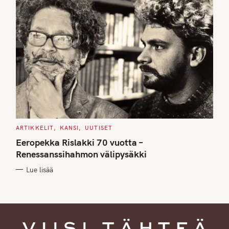
C
ARTIKKELIT
KANSI
UUTISET
A
T
Eeropekka Rislakki 70 vuotta –
E
G
Renessanssihahmon välipysäkki
O
R
Lue lisää
I
E
S