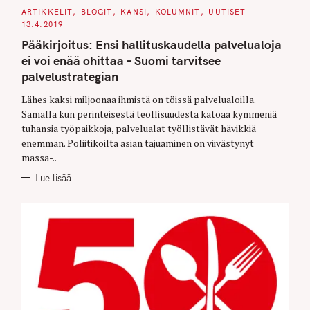
C
ARTIKKELIT
BLOGIT
KANSI
KOLUMNIT
UUTISET
A
13.4.2019
T
E
Pääkirjoitus: Ensi hallituskaudella palvelualoja
G
O
ei voi enää ohittaa – Suomi tarvitsee
R
I
palvelustrategian
E
S
Lähes kaksi miljoonaa ihmistä on töissä palvelualoilla.
Samalla kun perinteisestä teollisuudesta katoaa kymmeniä
tuhansia työpaikkoja, palvelualat työllistävät hävikkiä
enemmän. Poliitikoilta asian tajuaminen on viivästynyt
massa-..
Lue lisää