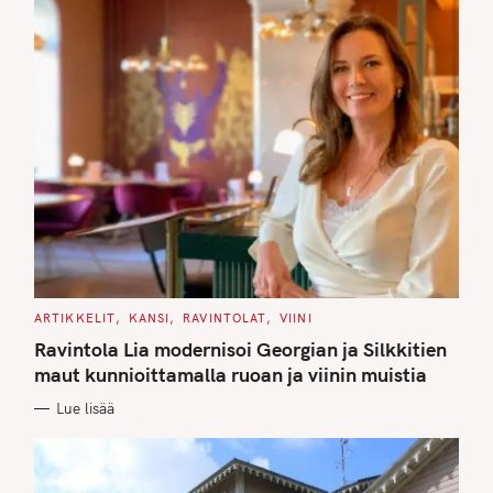
C
ARTIKKELIT
KANSI
RAVINTOLAT
VIINI
A
T
Ravintola Lia modernisoi Georgian ja Silkkitien
E
G
maut kunnioittamalla ruoan ja viinin muistia
O
R
Lue lisää
I
E
S