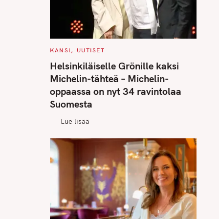
C
KANSI
UUTISET
A
T
Helsinkiläiselle Grönille kaksi
E
G
Michelin-tähteä – Michelin-
O
R
oppaassa on nyt 34 ravintolaa
I
E
Suomesta
S
Lue lisää