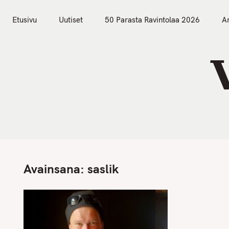
S
Etusivu
Uutiset
k
Etusivu
Uutiset
50 Parasta Ravintolaa 2026
Ar
i
p
t
o
c
o
n
t
e
n
Avainsana:
saslik
t