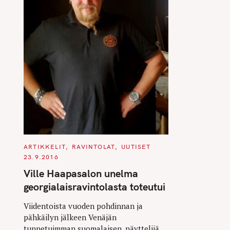
C
ARTIKKELIT
RAVINTOLAT
UUTISET
A
23.9.2016
T
E
Ville Haapasalon unelma
G
O
georgialaisravintolasta toteutui
R
I
E
Viidentoista vuoden pohdinnan ja
S
pähkäilyn jälkeen Venäjän
tunnetuimman suomalaisen, näyttelijä