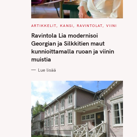
C
ARTIKKELIT
KANSI
RAVINTOLAT
VIINI
A
T
Ravintola Lia modernisoi
E
G
Georgian ja Silkkitien maut
O
R
kunnioittamalla ruoan ja viinin
I
E
muistia
S
Lue lisää