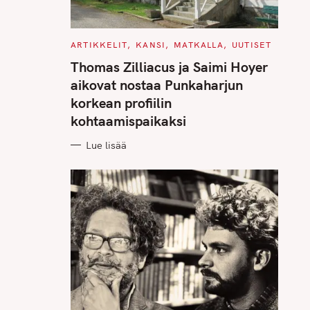
C
ARTIKKELIT
KANSI
MATKALLA
UUTISET
A
T
Thomas Zilliacus ja Saimi Hoyer
E
G
aikovat nostaa Punkaharjun
O
R
korkean profiilin
I
E
kohtaamispaikaksi
S
Lue lisää