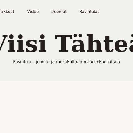
50 Parasta Ravintolaa 2026
Artikkelit
Video
tikkelit
Video
Juomat
Ravintolat
Viisi Tähte
Ravintola-, juoma- ja ruokakulttuurin äänenkannattaja