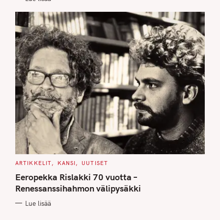
C
ARTIKKELIT
KANSI
UUTISET
A
T
Eeropekka Rislakki 70 vuotta –
E
G
Renessanssihahmon välipysäkki
O
R
Lue lisää
I
E
S