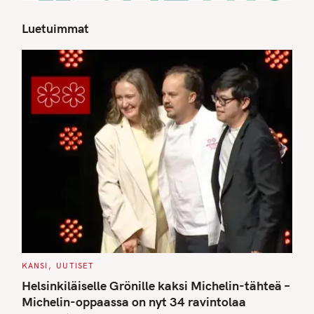
Luetuimmat
S
e
a
r
c
h
f
o
r
:
C
KANSI
UUTISET
A
T
Helsinkiläiselle Grönille kaksi Michelin-tähteä –
E
G
Michelin-oppaassa on nyt 34 ravintolaa
O