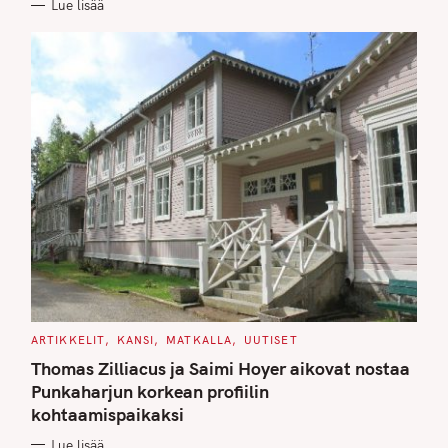
Lue lisää
I
E
S
C
ARTIKKELIT
KANSI
MATKALLA
UUTISET
A
T
Thomas Zilliacus ja Saimi Hoyer aikovat nostaa
E
G
Punkaharjun korkean profiilin
O
kohtaamispaikaksi
R
I
E
Lue lisää
S