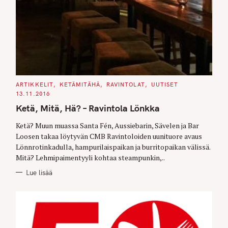
C
ARTIKKELIT
KETÄMITÄHÄ
RAVINTOLAT
UUTISET
A
13.11.2016
T
E
Ketä, Mitä, Hä? – Ravintola Lönkka
G
O
R
Ketä? Muun muassa Santa Fén, Aussiebarin, Sävelen ja Bar
I
E
Loosen takaa löytyvän CMB Ravintoloiden uunituore avaus
S
Lönnrotinkadulla, hampurilaispaikan ja burritopaikan välissä.
Mitä? Lehmipaimentyyli kohtaa steampunkin,..
Lue lisää