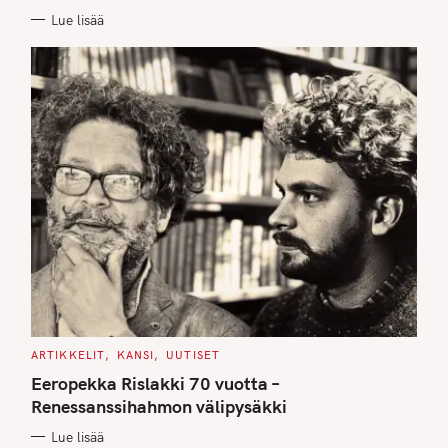
E
Lue lisää
S
C
ARTIKKELIT
KANSI
UUTISET
A
T
Eeropekka Rislakki 70 vuotta –
E
G
Renessanssihahmon välipysäkki
O
R
Lue lisää
I