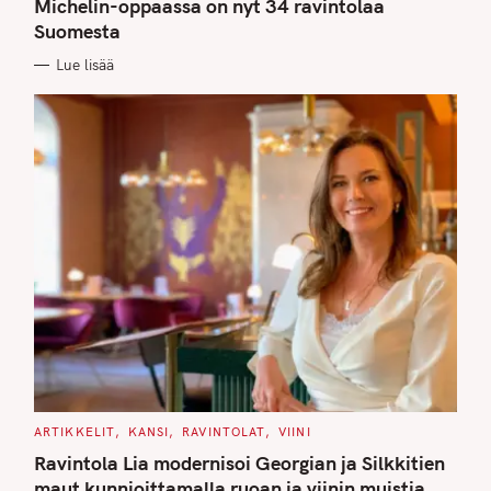
G
Michelin-oppaassa on nyt 34 ravintolaa
O
Suomesta
R
I
E
Lue lisää
S
C
ARTIKKELIT
KANSI
RAVINTOLAT
VIINI
A
T
Ravintola Lia modernisoi Georgian ja Silkkitien
E
G
maut kunnioittamalla ruoan ja viinin muistia