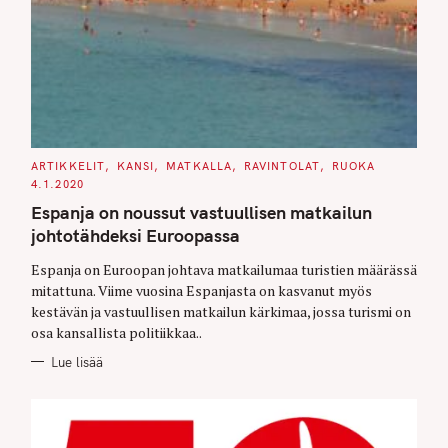
C
ARTIKKELIT
KANSI
MATKALLA
RAVINTOLAT
RUOKA
A
4.1.2020
T
E
Espanja on noussut vastuullisen matkailun
G
O
johtotähdeksi Euroopassa
R
I
E
Espanja on Euroopan johtava matkailumaa turistien määrässä
S
mitattuna. Viime vuosina Espanjasta on kasvanut myös
kestävän ja vastuullisen matkailun kärkimaa, jossa turismi on
osa kansallista politiikkaa..
Lue lisää