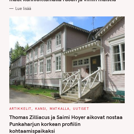
O
R
Lue lisää
I
E
S
C
ARTIKKELIT
KANSI
MATKALLA
UUTISET
A
T
Thomas Zilliacus ja Saimi Hoyer aikovat nostaa
E
G
Punkaharjun korkean profiilin
O
kohtaamispaikaksi
R
I