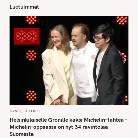
Luetuimmat
S
e
a
r
c
h
f
o
r
:
C
KANSI
UUTISET
A
T
Helsinkiläiselle Grönille kaksi Michelin-tähteä –
E
G
Michelin-oppaassa on nyt 34 ravintolaa
O
Suomesta
R
I