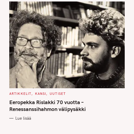
C
ARTIKKELIT
KANSI
UUTISET
A
T
Eeropekka Rislakki 70 vuotta –
E
G
Renessanssihahmon välipysäkki
O
R
Lue lisää
I
E
S