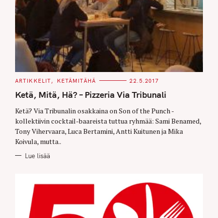
C
ARTIKKELIT
KETÄMITÄHÄ
22.5.2017
A
T
Ketä, Mitä, Hä? – Pizzeria Via Tribunali
E
G
O
Ketä? Via Tribunalin osakkaina on Son of the Punch -
R
kollektiivin cocktail-baareista tuttua ryhmää: Sami Benamed,
I
E
Tony Vihervaara, Luca Bertamini, Antti Kuitunen ja Mika
S
Koivula, mutta..
Lue lisää