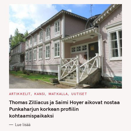
S
C
ARTIKKELIT
KANSI
MATKALLA
UUTISET
A
T
Thomas Zilliacus ja Saimi Hoyer aikovat nostaa
E
G
Punkaharjun korkean profiilin
O
kohtaamispaikaksi
R
I
E
Lue lisää
S