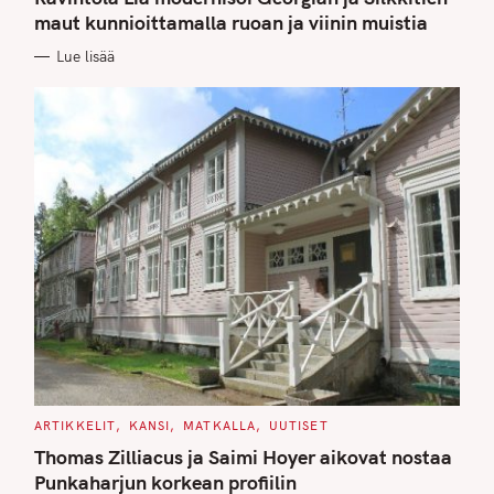
E
G
maut kunnioittamalla ruoan ja viinin muistia
O
R
Lue lisää
I
E
S
C
ARTIKKELIT
KANSI
MATKALLA
UUTISET
A
T
Thomas Zilliacus ja Saimi Hoyer aikovat nostaa
E
G
Punkaharjun korkean profiilin
O