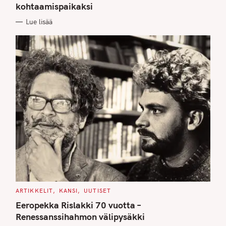
kohtaamispaikaksi
R
I
E
Lue lisää
S
C
ARTIKKELIT
KANSI
UUTISET
A
T
Eeropekka Rislakki 70 vuotta –
E
G
Renessanssihahmon välipysäkki
O