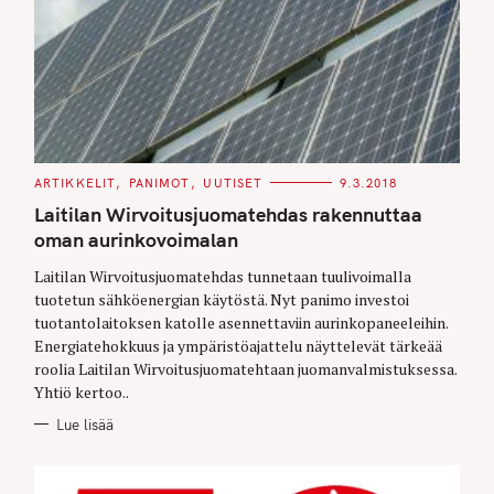
C
ARTIKKELIT
PANIMOT
UUTISET
9.3.2018
A
T
Laitilan Wirvoitusjuomatehdas rakennuttaa
E
G
oman aurinkovoimalan
O
R
Laitilan Wirvoitusjuomatehdas tunnetaan tuulivoimalla
I
E
tuotetun sähköenergian käytöstä. Nyt panimo investoi
S
tuotantolaitoksen katolle asennettaviin aurinkopaneeleihin.
Energiatehokkuus ja ympäristöajattelu näyttelevät tärkeää
roolia Laitilan Wirvoitusjuomatehtaan juomanvalmistuksessa.
Yhtiö kertoo..
Lue lisää