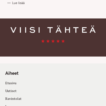
R
Lue lisää
I
E
S
Aiheet
Etusivu
Uutiset
Ravintolat