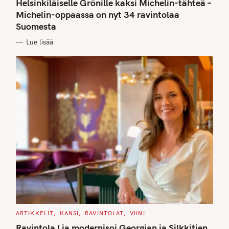
T
Helsinkiläiselle Grönille kaksi Michelin-tähteä –
E
G
Michelin-oppaassa on nyt 34 ravintolaa
O
Suomesta
R
I
E
Lue lisää
S
C
ARTIKKELIT
KANSI
RAVINTOLAT
VIINI
A
T
Ravintola Lia modernisoi Georgian ja Silkkitien