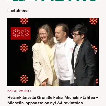
Luetuimmat
S
e
a
r
c
h
f
o
r
:
C
KANSI
UUTISET
A
T
Helsinkiläiselle Grönille kaksi Michelin-tähteä –
E
G
Michelin-oppaassa on nyt 34 ravintolaa
O