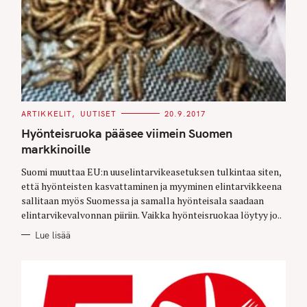
C
ARTIKKELIT
UUTISET
20.9.2017
A
T
Hyönteisruoka pääsee viimein Suomen
E
G
markkinoille
O
R
Suomi muuttaa EU:n uuselintarvikeasetuksen tulkintaa siten,
I
E
että hyönteisten kasvattaminen ja myyminen elintarvikkeena
S
sallitaan myös Suomessa ja samalla hyönteisala saadaan
elintarvikevalvonnan piiriin. Vaikka hyönteisruokaa löytyy jo..
Lue lisää