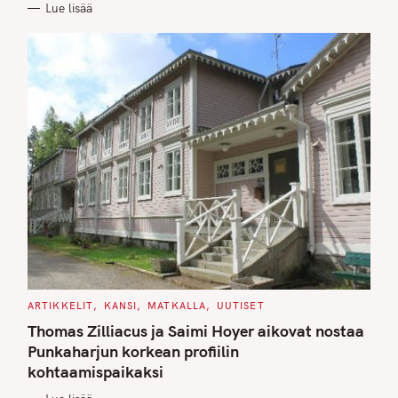
Lue lisää
I
E
S
C
ARTIKKELIT
KANSI
MATKALLA
UUTISET
A
T
Thomas Zilliacus ja Saimi Hoyer aikovat nostaa
E
G
Punkaharjun korkean profiilin
O
kohtaamispaikaksi
R
I
E