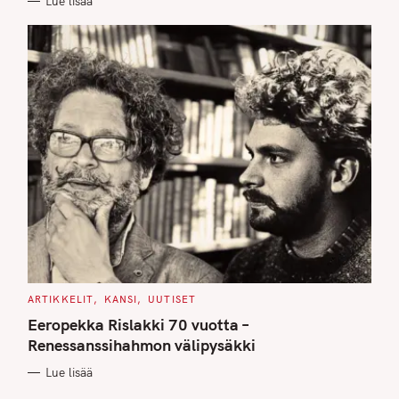
Lue lisää
S
C
ARTIKKELIT
KANSI
UUTISET
A
T
Eeropekka Rislakki 70 vuotta –
E
G
Renessanssihahmon välipysäkki
O
R
Lue lisää
I
E
S