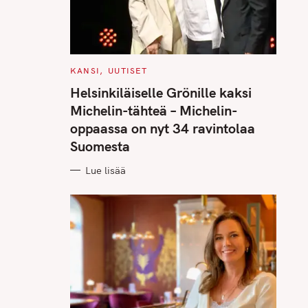
C
KANSI
UUTISET
A
T
Helsinkiläiselle Grönille kaksi
E
G
Michelin-tähteä – Michelin-
O
R
oppaassa on nyt 34 ravintolaa
I
E
Suomesta
S
Lue lisää