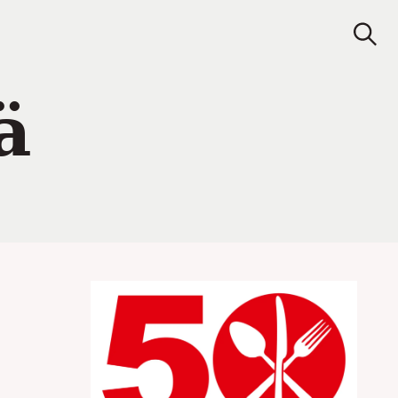
Juomat
Ravintolat
Search
S
e
a
r
c
ä
h