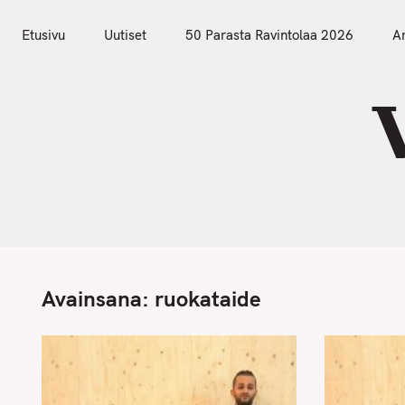
S
Etusivu
Uutiset
k
Etusivu
Uutiset
50 Parasta Ravintolaa 2026
Ar
i
p
t
o
c
o
n
t
e
n
Avainsana:
ruokataide
t