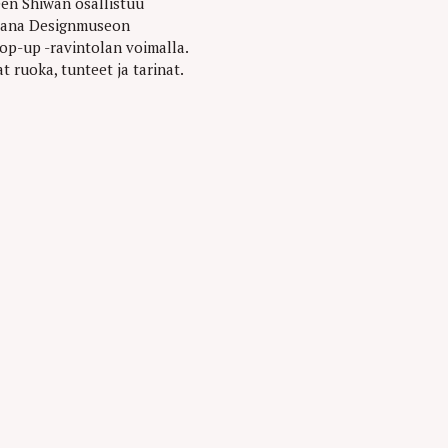
zeen Shiwan osallistuu
ijana Designmuseon
op-up -ravintolan voimalla.
t ruoka, tunteet ja tarinat.