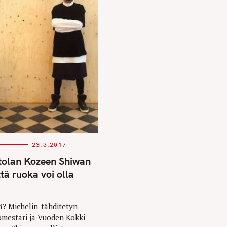
23.3.2017
tolan Kozeen Shiwan
ttä ruoka voi olla
ä? Michelin-tähditetyn
iömestari ja Vuoden Kokki -