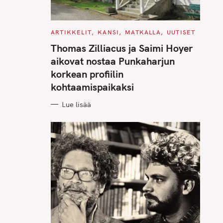
C
ARTIKKELIT
KANSI
MATKALLA
UUTISET
A
T
Thomas Zilliacus ja Saimi Hoyer
E
G
aikovat nostaa Punkaharjun
O
R
korkean profiilin
I
E
kohtaamispaikaksi
S
Lue lisää