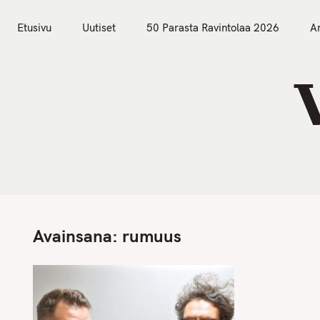
S
Etusivu
Uutiset
k
Etusivu
Uutiset
50 Parasta Ravintolaa 2026
Ar
i
p
t
o
c
o
n
t
e
n
Avainsana:
rumuus
t