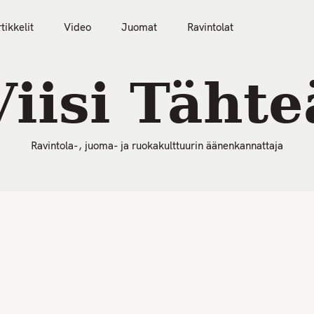
50 Parasta Ravintolaa 2026
Artikkelit
Video
tikkelit
Video
Juomat
Ravintolat
Viisi Tähte
Ravintola-, juoma- ja ruokakulttuurin äänenkannattaja