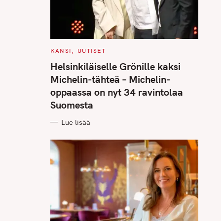
C
KANSI
UUTISET
A
T
Helsinkiläiselle Grönille kaksi
E
G
Michelin-tähteä – Michelin-
O
R
oppaassa on nyt 34 ravintolaa
I
E
Suomesta
S
Lue lisää