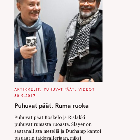
C
ARTIKKELIT
PUHUVAT PÄÄT
VIDEOT
A
30.9.2017
T
E
Puhuvat päät: Ruma ruoka
G
O
R
Puhuvat päät Koskelo ja Rislakki
I
E
puhuvat rumasta ruoasta. Slayer on
S
saatanallista meteliä ja Duchamp kantoi
pisuaarin taidegalleriaan, miksi