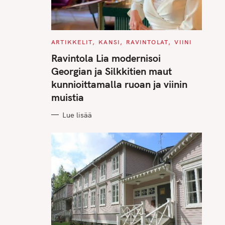
C
ARTIKKELIT
KANSI
RAVINTOLAT
VIINI
A
T
Ravintola Lia modernisoi
E
G
Georgian ja Silkkitien maut
O
R
kunnioittamalla ruoan ja viinin
I
E
muistia
S
Lue lisää